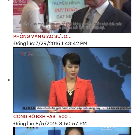
PHỎNG VẤN GIÁO SƯ JO...
Đăng lúc:7/29/2016 1:48:42 PM
CÔNG BỐ BXH FAST500 ...
Đăng lúc:8/5/2015 3:50:57 PM