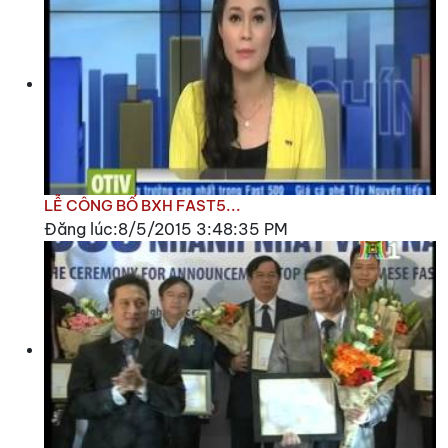
LỄ CÔNG BỐ BXH FAST5...
Đăng lúc:8/5/2015 3:48:35 PM