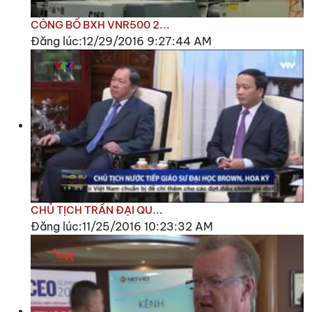
CÔNG BỐ BXH VNR500 2...
Đăng lúc:12/29/2016 9:27:44 AM
CHỦ TỊCH TRẦN ĐẠI QU...
Đăng lúc:11/25/2016 10:23:32 AM