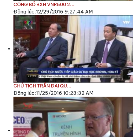
CÔNG BỐ BXH VNR500 2...
Đăng lúc:12/29/2016 9:27:44 AM
CHỦ TỊCH TRẦN ĐẠI QU...
Đăng lúc:11/25/2016 10:23:32 AM