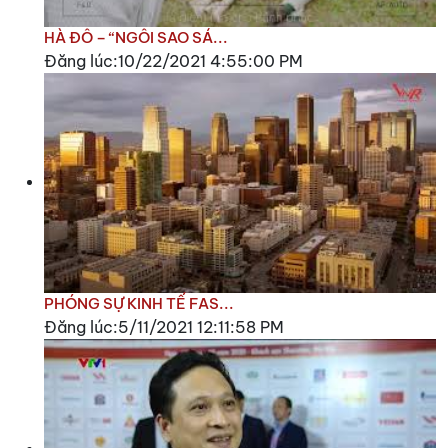
HÀ ĐÔ – “NGÔI SAO SÁ...
Đăng lúc:10/22/2021 4:55:00 PM
PHÓNG SỰ KINH TẾ FAS...
Đăng lúc:5/11/2021 12:11:58 PM