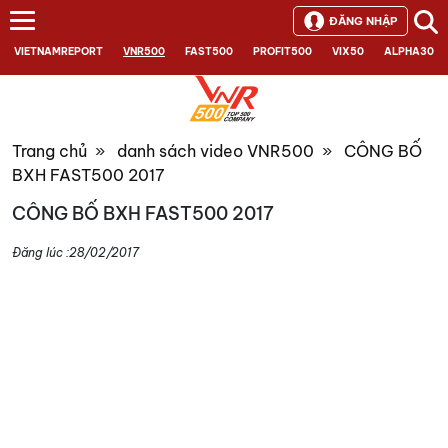
ĐĂNG NHẬP
VIETNAMREPORT
VNR500
FAST500
PROFIT500
VIX50
ALPHA30
Trang chủ
»
danh sách video VNR500
»
CÔNG BỐ
BXH FAST500 2017
CÔNG BỐ BXH FAST500 2017
Đăng lúc :
28/02/2017