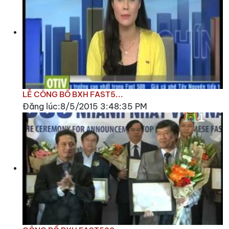
LỄ CÔNG BỐ BXH FAST5...
Đăng lúc:8/5/2015 3:48:35 PM