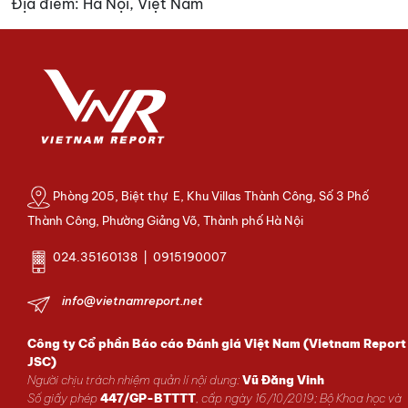
Địa điểm:
Hà Nội, Việt Nam
Phòng 205, Biệt thự E, Khu Villas Thành Công, Số 3 Phố
Thành Công, Phường Giảng Võ, Thành phố Hà Nội
024.35160138 | 0915190007
info@vietnamreport.net
Công ty Cổ phần Báo cáo Đánh giá Việt Nam (Vietnam Report
JSC)
Người chịu trách nhiệm quản lí nội dung:
Vũ Đăng Vinh
Số giấy phép
447/GP-BTTTT
, cấp ngày 16/10/2019; Bộ Khoa học và