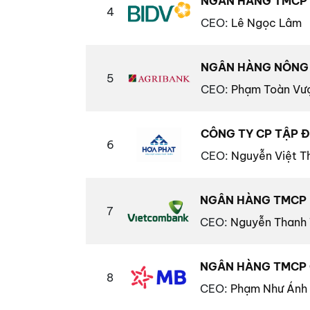
NGÂN HÀNG TMCP Đ
4
CEO
:
Lê Ngọc Lâm
NGÂN HÀNG NÔNG 
5
CEO
:
Phạm Toàn Vư
CÔNG TY CP TẬP 
6
CEO
:
Nguyễn Việt T
NGÂN HÀNG TMCP 
7
CEO
:
Nguyễn Thanh 
NGÂN HÀNG TMCP 
8
CEO
:
Phạm Như Ánh