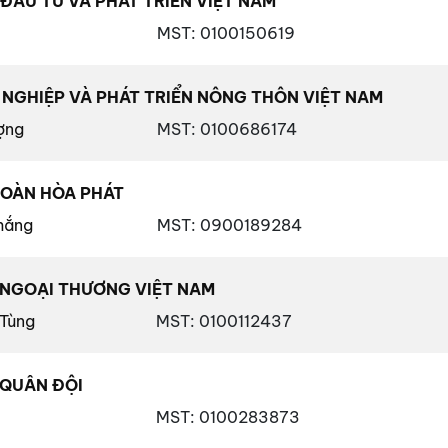
ẦU TƯ VÀ PHÁT TRIỂN VIỆT NAM
MST
: 0100150619
NGHIỆP VÀ PHÁT TRIỂN NÔNG THÔN VIỆT NAM
ợng
MST
: 0100686174
ĐOÀN HÒA PHÁT
hắng
MST
: 0900189284
NGOẠI THƯƠNG VIỆT NAM
Tùng
MST
: 0100112437
QUÂN ĐỘI
MST
: 0100283873