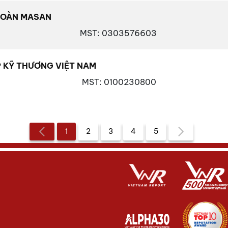
ĐOÀN MASAN
MST
: 0303576603
 KỸ THƯƠNG VIỆT NAM
MST
: 0100230800
1
2
3
4
5