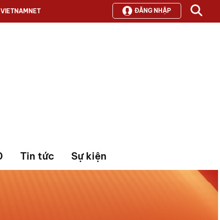
ĐĂNG NHẬP
VIETNAMNET
0
Tin tức
Sự kiện