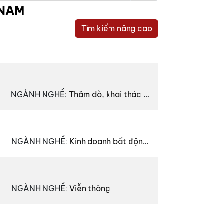
 NAM
Tìm kiếm nâng cao
NGÀNH NGHỀ
:
Thăm dò, khai thác dầu mỏ và hoạt động hỗ trợ
NGÀNH NGHỀ
:
Kinh doanh bất động sản
NGÀNH NGHỀ
:
Viễn thông