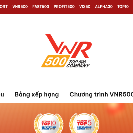
PORT
VNR500
FAST500
PROFIT500
VIX50
ALPHA30
TOP10
ệu
Bảng xếp hạng
Chương trình VNR50