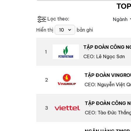
TOP
Lọc theo:
Ngành
Hiển thị
bản ghi
TẬP ĐOÀN CÔNG NG
1
CEO
:
Lê Ngọc Sơn
TẬP ĐOÀN VINGRO
2
CEO
:
Nguyễn Việt Q
TẬP ĐOÀN CÔNG N
3
CEO
:
Tào Đức Thắn