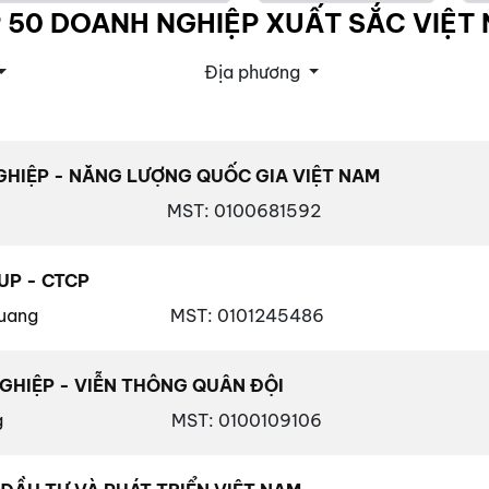
 50 DOANH NGHIỆP XUẤT SẮC VIỆT
Địa phương
HIỆP - NĂNG LƯỢNG QUỐC GIA VIỆT NAM
MST
: 0100681592
UP - CTCP
uang
MST
: 0101245486
GHIỆP - VIỄN THÔNG QUÂN ĐỘI
g
MST
: 0100109106