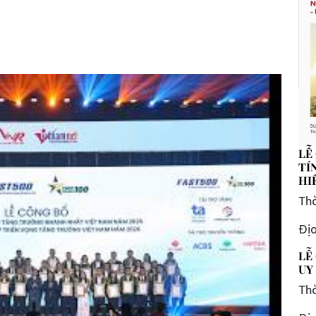
LỄ
TÍ
HI
Thờ
Đị
LỄ
UY
Thờ