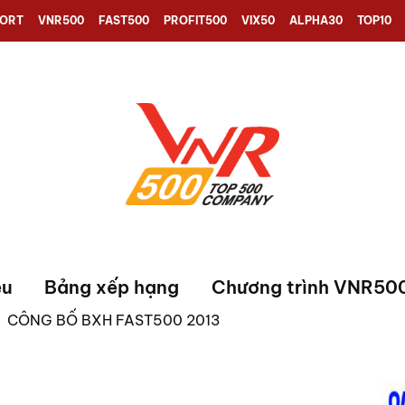
PORT
VNR500
FAST500
PROFIT500
VIX50
ALPHA30
TOP10
ệu
Bảng xếp hạng
Chương trình VNR50
»
CÔNG BỐ BXH FAST500 2013