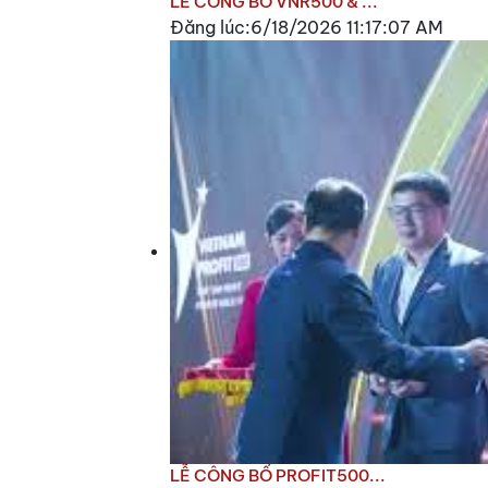
LỄ CÔNG BỐ VNR500 & ...
Đăng lúc:6/18/2026 11:17:07 AM
LỄ CÔNG BỐ PROFIT500...