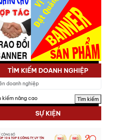
TÌM KIẾM DOANH NGHIỆP
m kiếm nâng cao
Tìm kiếm
SỰ KIỆN