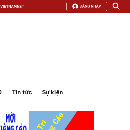
ĐĂNG NHẬP
VIETNAMNET
0
Tin tức
Sự kiện