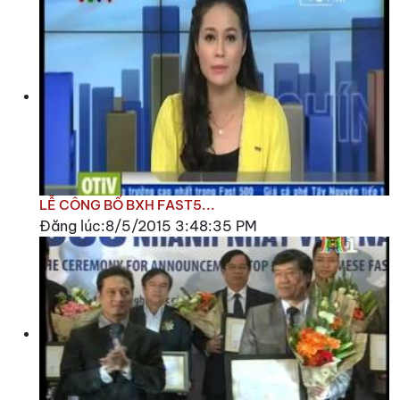
LỄ CÔNG BỐ BXH FAST5...
Đăng lúc:8/5/2015 3:48:35 PM