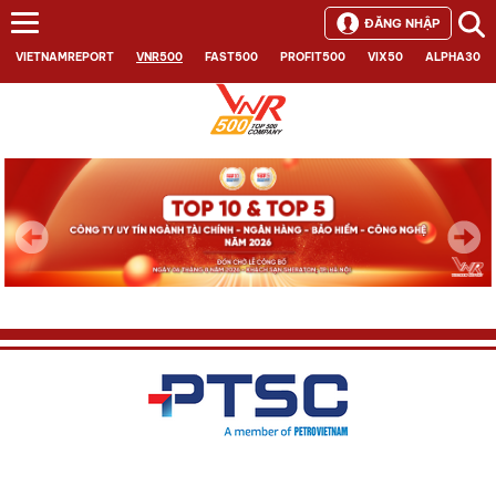
ĐĂNG NHẬP
VIETNAMREPORT
VNR500
FAST500
PROFIT500
VIX50
ALPHA30
Next