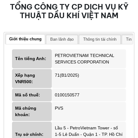
TỔNG CÔNG TY CP DỊCH VỤ KỸ
THUẬT DẦU KHÍ VIỆT NAM
Giới thiệu chung
Ban lãnh đạo
Thông tin tài chính
Tin tứ
PETROVIETNAM TECHNICAL
Tên tiếng Anh:
SERVICES CORPORATION
Xếp hạng
71(B1/2025)
VNR500:
Mã số thuế:
0100150577
Mã chứng
PVS
khoán:
Lầu 5 - PetroVietnam Tower - số
Trụ sở chính:
1-5 Lê Duẩn - Quận 1 - TP. Hồ Chí