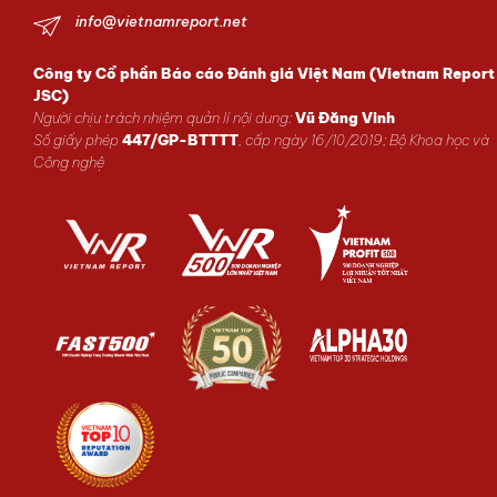
info@vietnamreport.net
Công ty Cổ phần Báo cáo Đánh giá Việt Nam (Vietnam Report
JSC)
Người chịu trách nhiệm quản lí nội dung:
Vũ Đăng Vinh
Số giấy phép
447/GP-BTTTT
, cấp ngày 16/10/2019; Bộ Khoa học và
Công nghệ