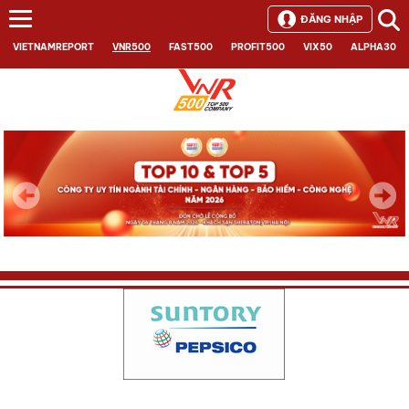
ĐĂNG NHẬP
VIETNAMREPORT
VNR500
FAST500
PROFIT500
VIX50
ALPHA30
Next