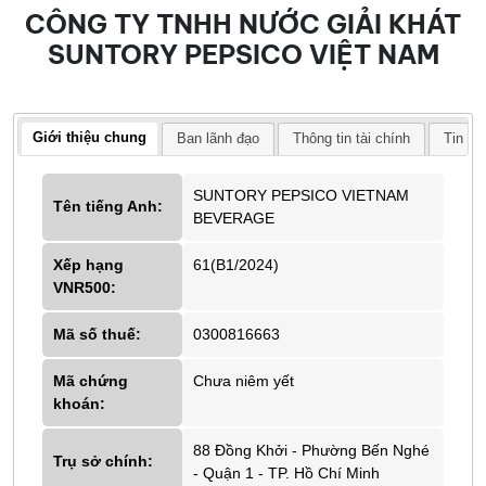
CÔNG TY TNHH NƯỚC GIẢI KHÁT
SUNTORY PEPSICO VIỆT NAM
Giới thiệu chung
Ban lãnh đạo
Thông tin tài chính
Tin tứ
SUNTORY PEPSICO VIETNAM
Tên tiếng Anh:
BEVERAGE
Xếp hạng
61(B1/2024)
VNR500:
Mã số thuế:
0300816663
Mã chứng
Chưa niêm yết
khoán:
88 Đồng Khởi - Phường Bến Nghé
Trụ sở chính:
- Quận 1 - TP. Hồ Chí Minh