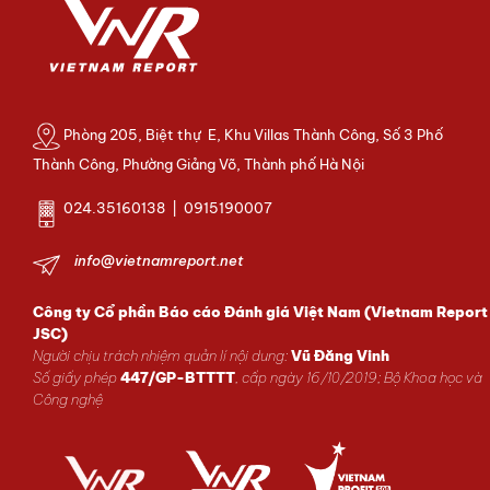
Phòng 205, Biệt thự E, Khu Villas Thành Công, Số 3 Phố
Thành Công, Phường Giảng Võ, Thành phố Hà Nội
024.35160138 | 0915190007
info@vietnamreport.net
Công ty Cổ phần Báo cáo Đánh giá Việt Nam (Vietnam Report
JSC)
Người chịu trách nhiệm quản lí nội dung:
Vũ Đăng Vinh
Số giấy phép
447/GP-BTTTT
, cấp ngày 16/10/2019; Bộ Khoa học và
Công nghệ