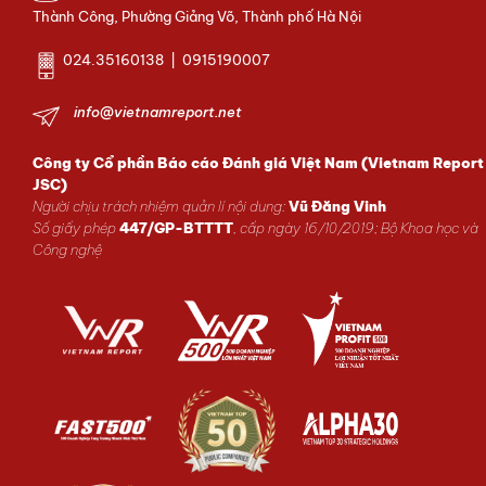
Thành Công, Phường Giảng Võ, Thành phố Hà Nội
024.35160138 | 0915190007
info@vietnamreport.net
Công ty Cổ phần Báo cáo Đánh giá Việt Nam (Vietnam Report
JSC)
Người chịu trách nhiệm quản lí nội dung:
Vũ Đăng Vinh
Số giấy phép
447/GP-BTTTT
, cấp ngày 16/10/2019; Bộ Khoa học và
Công nghệ