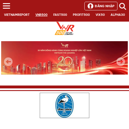
ĐĂNG NHẬP
VIETNAMREPORT
VNR500
FAST500
PROFIT500
VIX50
ALPHA30
Next