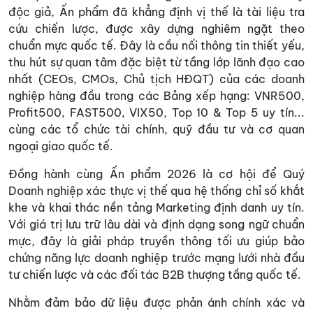
độc giả, Ấn phẩm đã khẳng định vị thế là tài liệu tra
cứu chiến lược, được xây dựng nghiêm ngặt theo
chuẩn mực quốc tế. Đây là cầu nối thông tin thiết yếu,
thu hút sự quan tâm đặc biệt từ tầng lớp lãnh đạo cao
nhất (CEOs, CMOs, Chủ tịch HĐQT) của các doanh
nghiệp hàng đầu trong các Bảng xếp hạng: VNR500,
Profit500, FAST500, VIX50, Top 10 & Top 5 uy tín...
cùng các tổ chức tài chính, quỹ đầu tư và cơ quan
ngoại giao quốc tế.
Đồng hành cùng Ấn phẩm 2026 là cơ hội để Quý
Doanh nghiệp xác thực vị thế qua hệ thống chỉ số khắt
khe và khai thác nền tảng Marketing định danh uy tín.
Với giá trị lưu trữ lâu dài và định dạng song ngữ chuẩn
mực, đây là giải pháp truyền thông tối ưu giúp bảo
chứng năng lực doanh nghiệp trước mạng lưới nhà đầu
tư chiến lược và các đối tác B2B thượng tầng quốc tế.
Nhằm đảm bảo dữ liệu được phản ánh chính xác và