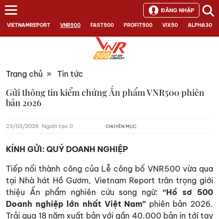
ĐĂNG NHẬP
VIETNAMREPORT
VNR500
FAST500
PROFIT500
VIX50
ALPHA30
Trang chủ
»
Tin tức
Gửi thông tin kiểm chứng Ấn phẩm VNR500 phiên
bản 2026
23/03/2026
Người tạo 0
CHUYÊN MỤC:
KÍNH G
ỬI:
QUÝ DOANH NGHIỆP
Tiếp nối thành công của Lễ công bố VNR500 vừa qua
tại Nhà hát Hồ Gươm, Vietnam Report trân trọng giới
thiệu Ấn phẩm nghiên cứu song ngữ:
“Hồ sơ 500
Doanh nghiệp lớn nhất Việt Nam”
phiên bản 2026.
Trải qua 18 năm xuất bản với gần 40.000 bản in tới tay