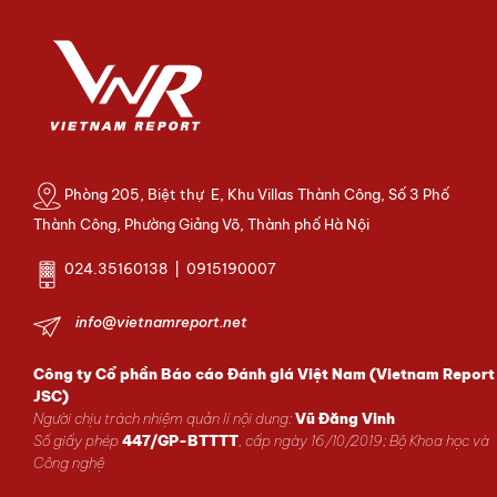
Phòng 205, Biệt thự E, Khu Villas Thành Công, Số 3 Phố
Thành Công, Phường Giảng Võ, Thành phố Hà Nội
024.35160138 | 0915190007
info@vietnamreport.net
Công ty Cổ phần Báo cáo Đánh giá Việt Nam (Vietnam Report
JSC)
Người chịu trách nhiệm quản lí nội dung:
Vũ Đăng Vinh
Số giấy phép
447/GP-BTTTT
, cấp ngày 16/10/2019; Bộ Khoa học và
Công nghệ