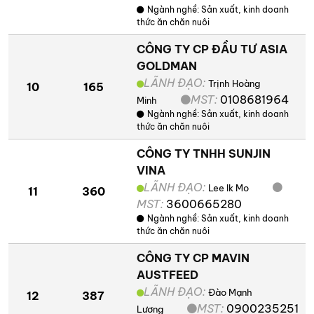
Ngành nghề:
Sản xuất, kinh doanh
thức ăn chăn nuôi
CÔNG TY CP ĐẦU TƯ ASIA
GOLDMAN
LÃNH ĐẠO:
Trịnh Hoàng
10
165
MST:
0108681964
Minh
Ngành nghề:
Sản xuất, kinh doanh
thức ăn chăn nuôi
CÔNG TY TNHH SUNJIN
VINA
LÃNH ĐẠO:
Lee Ik Mo
11
360
MST:
3600665280
Ngành nghề:
Sản xuất, kinh doanh
thức ăn chăn nuôi
CÔNG TY CP MAVIN
AUSTFEED
LÃNH ĐẠO:
Đào Mạnh
12
387
MST:
0900235251
Lương