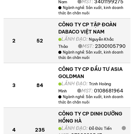
MST:
3401199275
Nam
Ngành nghề:
Sản xuất, kinh doanh
thức ăn chăn nuôi
CÔNG TY CP TẬP ĐOÀN
DABACO VIỆT NAM
LÃNH ĐẠO:
Nguyễn Khắc
2
52
MST:
2300105790
Thảo
Ngành nghề:
Sản xuất, kinh doanh
thức ăn chăn nuôi
CÔNG TY CP ĐẦU TƯ ASIA
GOLDMAN
LÃNH ĐẠO:
Trịnh Hoàng
3
84
MST:
0108681964
Minh
Ngành nghề:
Sản xuất, kinh doanh
thức ăn chăn nuôi
CÔNG TY CP DINH DƯỠNG
HỒNG HÀ
LÃNH ĐẠO:
Đỗ Đức Tiến
4
235