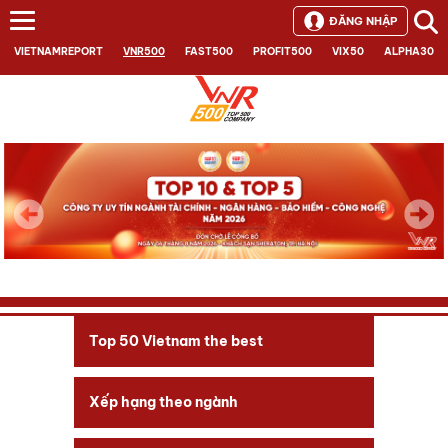
ĐĂNG NHẬP
VIETNAMREPORT
VNR500
FAST500
PROFIT500
VIX50
ALPHA30
Next
Top 50 Vietnam the best
Xếp hạng theo ngành