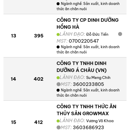
Ngành nghề:
Sản xuất, kinh doanh
thức ăn chăn nuôi
CÔNG TY CP DINH DƯỠNG
HỒNG HÀ
LÃNH ĐẠO:
Đỗ Đức Tiến
13
395
MST:
0700220547
Ngành nghề:
Sản xuất, kinh doanh
thức ăn chăn nuôi
CÔNG TY TNHH DINH
DƯỠNG Á CHÂU (VN)
LÃNH ĐẠO:
Su Meng Chih
14
402
MST:
3600233805
Ngành nghề:
Sản xuất, kinh doanh
thức ăn chăn nuôi
CÔNG TY TNHH THỨC ĂN
THỦY SẢN GROWMAX
LÃNH ĐẠO:
Vương Võ Khoa
15
412
MST:
3603686923