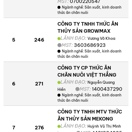
MST:
0700220547
Ngành nghề:
Sản xuất, kinh doanh
thức ăn chăn nuôi
CÔNG TY TNHH THỨC ĂN
THỦY SẢN GROWMAX
LÃNH ĐẠO:
Vương Võ Khoa
5
246
MST:
3603686923
Ngành nghề:
Sản xuất, kinh doanh
thức ăn chăn nuôi
CÔNG TY CP THỨC ĂN
CHĂN NUÔI VIỆT THẮNG
LÃNH ĐẠO:
Nguyễn Quang
6
271
MST:
1400437290
Hiền
Ngành nghề:
Sản xuất, kinh doanh
thức ăn chăn nuôi
CÔNG TY TNHH MTV THỨC
ĂN THỦY SẢN MEKONG
LÃNH ĐẠO:
Huỳnh Vũ Thị Minh
7
276