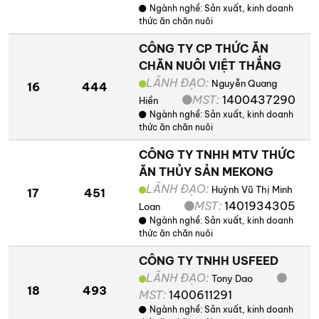
Ngành nghề:
Sản xuất, kinh doanh
thức ăn chăn nuôi
CÔNG TY CP THỨC ĂN
CHĂN NUÔI VIỆT THẮNG
LÃNH ĐẠO:
Nguyễn Quang
16
444
MST:
1400437290
Hiền
Ngành nghề:
Sản xuất, kinh doanh
thức ăn chăn nuôi
CÔNG TY TNHH MTV THỨC
ĂN THỦY SẢN MEKONG
LÃNH ĐẠO:
Huỳnh Vũ Thị Minh
17
451
MST:
1401934305
Loan
Ngành nghề:
Sản xuất, kinh doanh
thức ăn chăn nuôi
CÔNG TY TNHH USFEED
LÃNH ĐẠO:
Tony Dao
18
493
MST:
1400611291
Ngành nghề:
Sản xuất, kinh doanh