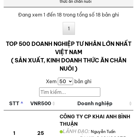
thức ăn chăn nuôi
Đang xem 1 đến 18 trong tổng số 18 bản ghi
1
TOP 500 DOANH NGHIỆP TƯ NHÂN LỚN NHẤT
VIỆT NAM
( SẢN XUẤT, KINH DOANH THỨC ĂN CHĂN
NUÔI )
Xem
bản ghi
STT
VNR500
Doanh nghiệp
CÔNG TY CP KHAI ANH BÌNH
THUẬN
LÃNH ĐẠO:
Nguyễn Tuấn
1
25