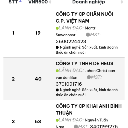
STT
VNR500
Doanh nghiệp
CÔNG TY CP CHĂN NUÔI
C.P. VIỆT NAM
LÃNH ĐẠO:
Montri
1
19
MST:
Suwanposri
3600224423
Ngành nghề:
Sản xuất, kinh doanh
thức ăn chăn nuôi
CÔNG TY TNHH DE HEUS
LÃNH ĐẠO:
Johan Christiaan
MST:
van den Ban
2
40
3701091716
Ngành nghề:
Sản xuất, kinh doanh
thức ăn chăn nuôi
CÔNG TY CP KHAI ANH BÌNH
THUẬN
LÃNH ĐẠO:
Nguyễn Tuấn
3
53
MST:
3401199275
Nam