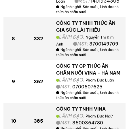
MST:
1401934305
Loan
Ngành nghề:
Sản xuất, kinh doanh
thức ăn chăn nuôi
CÔNG TY TNHH THỨC ĂN
GIA SÚC LÁI THIÊU
LÃNH ĐẠO:
Nguyễn Thị Kim
8
332
MST:
3700149709
Anh
Ngành nghề:
Sản xuất, kinh doanh
thức ăn chăn nuôi
CÔNG TY CP THỨC ĂN
CHĂN NUÔI VINA - HÀ NAM
LÃNH ĐẠO:
Phạm Đức Luận
9
362
MST:
0700607625
Ngành nghề:
Sản xuất, kinh doanh
thức ăn chăn nuôi
CÔNG TY TNHH VINA
LÃNH ĐẠO:
Phạm Đức Ngữ
10
385
MST:
3600364780
Ngành nghề:
Sản xuất, kinh doanh