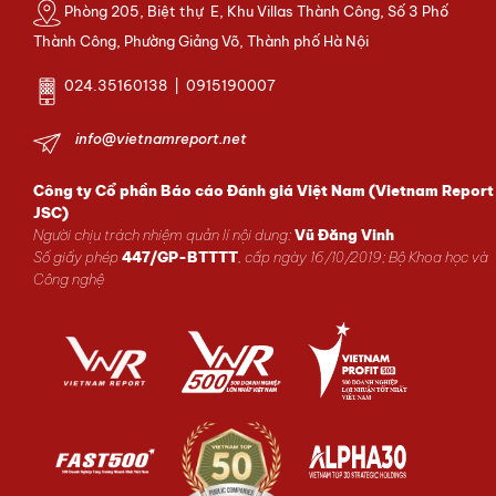
Phòng 205, Biệt thự E, Khu Villas Thành Công, Số 3 Phố
Thành Công, Phường Giảng Võ, Thành phố Hà Nội
024.35160138 | 0915190007
info@vietnamreport.net
Công ty Cổ phần Báo cáo Đánh giá Việt Nam (Vietnam Report
JSC)
Người chịu trách nhiệm quản lí nội dung:
Vũ Đăng Vinh
Số giấy phép
447/GP-BTTTT
, cấp ngày 16/10/2019; Bộ Khoa học và
Công nghệ