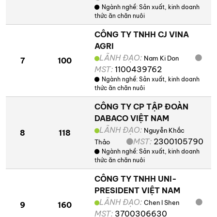
Ngành nghề:
Sản xuất, kinh doanh
thức ăn chăn nuôi
CÔNG TY TNHH CJ VINA
AGRI
LÃNH ĐẠO:
Nam Ki Don
7
100
MST:
1100439762
Ngành nghề:
Sản xuất, kinh doanh
thức ăn chăn nuôi
CÔNG TY CP TẬP ĐOÀN
DABACO VIỆT NAM
LÃNH ĐẠO:
Nguyễn Khắc
8
118
MST:
2300105790
Thảo
Ngành nghề:
Sản xuất, kinh doanh
thức ăn chăn nuôi
CÔNG TY TNHH UNI-
PRESIDENT VIỆT NAM
LÃNH ĐẠO:
Chen I Shen
9
160
MST:
3700306630