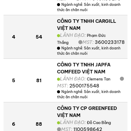
Ngành nghề:
Sản xuất, kinh doanh
thức ăn chăn nuôi
CÔNG TY TNHH CARGILL
VIỆT NAM
LÃNH ĐẠO:
Phạm Đức
4
54
MST:
3600233178
Thắng
Ngành nghề:
Sản xuất, kinh doanh
thức ăn chăn nuôi
CÔNG TY TNHH JAPFA
COMFEED VIỆT NAM
LÃNH ĐẠO:
Clemens Tan
5
81
MST:
2500175548
Ngành nghề:
Sản xuất, kinh doanh
thức ăn chăn nuôi
CÔNG TY CP GREENFEED
VIỆT NAM
LÃNH ĐẠO:
Đỗ Cao Bằng
6
88
MST:
1100598642