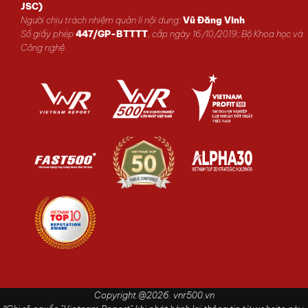
JSC)
Người chịu trách nhiệm quản lí nội dung:
Vũ Đăng Vinh
Số giấy phép
447/GP-BTTTT
, cấp ngày 16/10/2019; Bộ Khoa học và
Công nghệ
Copyright @2026. vnr500.vn