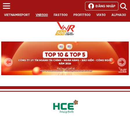
ĐĂNG NHẬP
VIETNAMREPORT
VNR500
FAST500
PROFIT500
VIX50
ALPHA30
Next