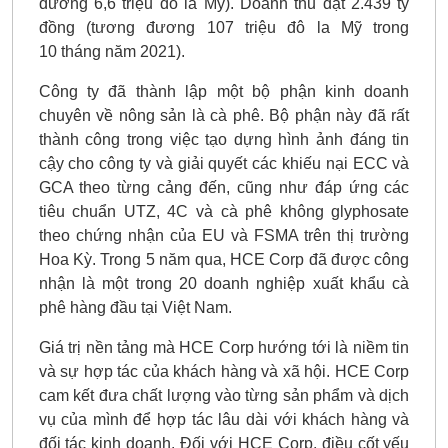
đương 6,6 triệu đô la Mỹ). Doanh thu đạt 2.439 tỷ
đồng (tương đương 107 triệu đô la Mỹ trong
10 tháng năm 2021).
Công ty đã thành lập một bộ phận kinh doanh
chuyên về nông sản là cà phê. Bộ phận này đã rất
thành công trong việc tạo dựng hình ảnh đáng tin
cậy cho công ty và giải quyết các khiếu nại ECC và
GCA theo từng cảng đến, cũng như đáp ứng các
tiêu chuẩn UTZ, 4C và cà phê không glyphosate
theo chứng nhận của EU và FSMA trên thị trường
Hoa Kỳ. Trong 5 năm qua, HCE Corp đã được công
nhận là một trong 20 doanh nghiệp xuất khẩu cà
phê hàng đầu tại Việt Nam.
Giá trị nền tảng mà HCE Corp hướng tới là niềm tin
và sự hợp tác của khách hàng và xã hội. HCE Corp
cam kết đưa chất lượng vào từng sản phẩm và dịch
vụ của mình để hợp tác lâu dài với khách hàng và
đối tác kinh doanh. Đối với HCE Corp, điều cốt yếu