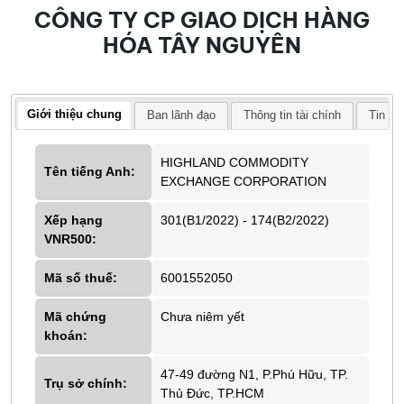
CÔNG TY CP GIAO DỊCH HÀNG
HÓA TÂY NGUYÊN
Giới thiệu chung
Ban lãnh đạo
Thông tin tài chính
Tin tứ
HIGHLAND COMMODITY
Tên tiếng Anh:
EXCHANGE CORPORATION
Xếp hạng
301(B1/2022) - 174(B2/2022)
VNR500:
Mã số thuế:
6001552050
Mã chứng
Chưa niêm yết
khoán:
47-49 đường N1, P.Phú Hữu, TP.
Trụ sở chính:
Thủ Đức, TP.HCM