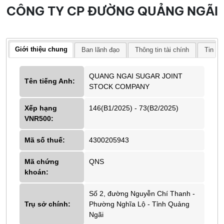
CÔNG TY CP ĐƯỜNG QUẢNG NGÃI
Giới thiệu chung
Ban lãnh đạo
Thông tin tài chính
Tin tứ
QUANG NGAI SUGAR JOINT
Tên tiếng Anh:
STOCK COMPANY
Xếp hạng
146(B1/2025) - 73(B2/2025)
VNR500:
Mã số thuế:
4300205943
Mã chứng
QNS
khoán:
Số 2, đường Nguyễn Chí Thanh -
Trụ sở chính:
Phường Nghĩa Lộ - Tỉnh Quảng
Ngãi