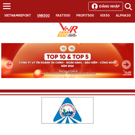
ĐĂNG NHẬP
VIETNAMREPORT
VNR500
FAST500
PROFIT500
VIX50
ALPHA30
Next