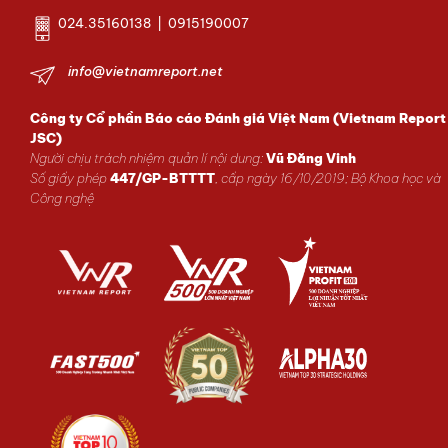
024.35160138 | 0915190007
info@vietnamreport.net
Công ty Cổ phần Báo cáo Đánh giá Việt Nam (Vietnam Report
JSC)
Người chịu trách nhiệm quản lí nội dung:
Vũ Đăng Vinh
Số giấy phép
447/GP-BTTTT
, cấp ngày 16/10/2019; Bộ Khoa học và
Công nghệ