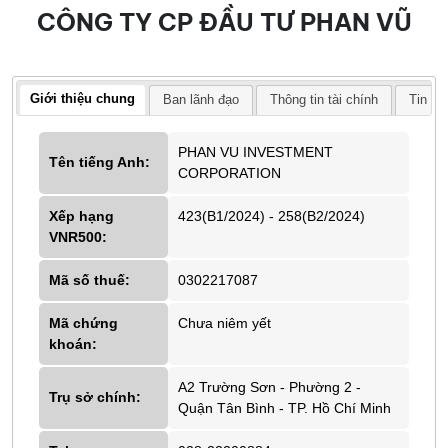
CÔNG TY CP ĐẦU TƯ PHAN VŨ
Giới thiệu chung
Ban lãnh đạo
Thông tin tài chính
Tin tứ
PHAN VU INVESTMENT
Tên tiếng Anh:
CORPORATION
Xếp hạng
423(B1/2024) - 258(B2/2024)
VNR500:
Mã số thuế:
0302217087
Mã chứng
Chưa niêm yết
khoán:
A2 Trường Sơn - Phường 2 -
Trụ sở chính:
Quận Tân Bình - TP. Hồ Chí Minh