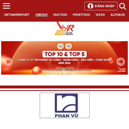
ĐĂNG NHẬP
VIETNAMREPORT
VNR500
FAST500
PROFIT500
VIX50
ALPHA30
Next