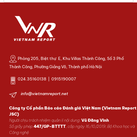
Phòng 205, Biệt thự E, Khu Villas Thành Công, Số 3 Phố
Thành Công, Phường Giảng Võ, Thành phố Hà Nội
024.35160138 | 0915190007
info@vietnamreport.net
Công ty Cổ phần Báo cáo Đánh giá Việt Nam (Vietnam Report
JSC)
Người chịu trách nhiệm quản lí nội dung:
Vũ Đăng Vinh
Số giấy phép
447/GP-BTTTT
, cấp ngày 16/10/2019; Bộ Khoa học và
Công nghệ