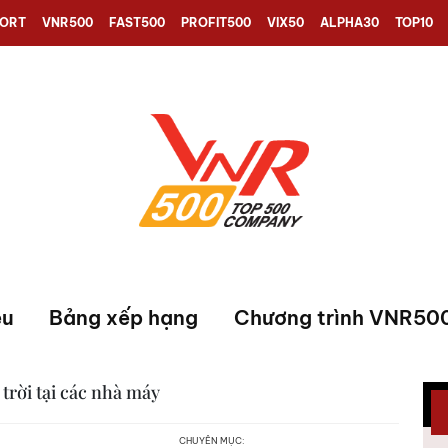
PORT
VNR500
FAST500
PROFIT500
VIX50
ALPHA30
TOP10
ệu
Bảng xếp hạng
Chương trình VNR50
trời tại các nhà máy
CHUYÊN MỤC: