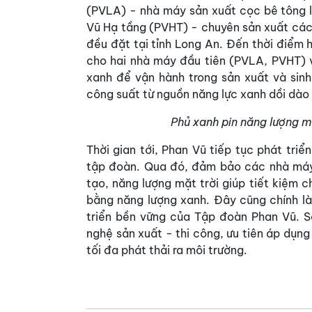
(PVLA) - nhà máy sản xuất cọc bê tông l
Vũ Hạ tầng (PVHT) - chuyên sản xuất các
đều đặt tại tỉnh Long An. Đến thời điểm 
cho hai nhà máy đầu tiên (PVLA, PVHT) v
xanh để vận hành trong sản xuất và sinh
công suất từ nguồn năng lực xanh dồi dà
Phủ xanh pin năng lượng m
Thời gian tới, Phan Vũ tiếp tục phát tri
tập đoàn. Qua đó, đảm bảo các nhà máy
tạo, năng lượng mặt trời giúp tiết kiệm ch
bằng năng lượng xanh. Đây cũng chính l
triển bền vững của Tập đoàn Phan Vũ. S
nghệ sản xuất - thi công, ưu tiên áp dụng
tối đa phát thải ra môi trường.