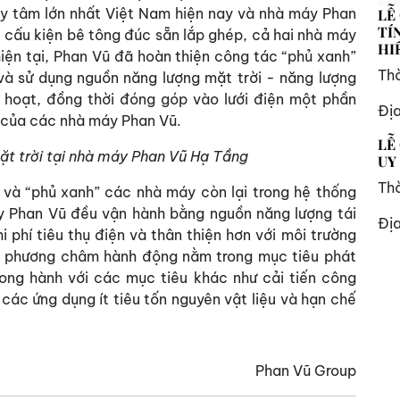
y tâm lớn nhất Việt Nam hiện nay và nhà máy Phan
LỄ
TÍ
 cấu kiện bê tông đúc sẵn lắp ghép, cả hai nhà máy
HI
hiện tại, Phan Vũ đã hoàn thiện công tác “phủ xanh”
Thờ
à sử dụng nguồn năng lượng mặt trời - năng lượng
 hoạt, đồng thời đóng góp vào lưới điện một phần
Đị
o của các nhà máy Phan Vũ.
LỄ
ặt trời tại nhà máy Phan Vũ Hạ Tầng
UY
Thờ
ển và “phủ xanh” các nhà máy còn lại trong hệ thống
 Phan Vũ đều vận hành bằng nguồn năng lượng tái
Đị
i phí tiêu thụ điện và thân thiện hơn với môi trường
à phương châm hành động nằm trong mục tiêu phát
ong hành với các mục tiêu khác như cải tiến công
 các ứng dụng ít tiêu tốn nguyên vật liệu và hạn chế
Phan Vũ Group