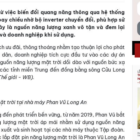
từ việc biến đổi quang năng thông qua hệ thống
oay chiều nhờ bộ inverter chuyển đổi, phù hợp sử
Đây là nguồn năng lượng xanh vô tận và đem lại
 và doanh nghiệp khi sử dụng.
ưu đãi, thông thoáng nhằm tạo thuận lợi cho phát
ời dân, doanh nghiệp tích cực đầu tư vào các dự án
nguồn năng lượng mặt trời dồi dào với nguồn bức xạ
các tỉnh miền Trung đến đồng bằng sông Cửu Long
hế giới - WB).
ặt trời tại nhà máy Phan Vũ Long An
g đến phát triển bền vững, từ năm 2019, Phan Vũ bắt
ng lượng mặt trời áp mái nhằm sử dụng nguồn năng
 xuất và sinh hoạt tại các nhà máy thuộc Tập đoàn.
 lắp đặt pin năng lượng mặt trời là Phan Vũ Long An