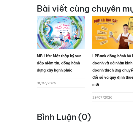
Bài viết cùng chuyên m
MB Life: Một thập kỷ vun
LPBank đồng hành hộ 
đắp niềm tin, đồng hành
doanh và cá nhân kinh
dựng xây hạnh phúc
doanh thích ứng chuyể
đổi số và quy định thu
31/07/2026
mới
29/07/2026
Bình Luận (0)