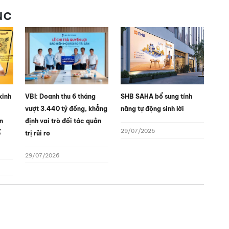
ục
kinh
VBI: Doanh thu 6 tháng
SHB SAHA bổ sung tính
vượt 3.440 tỷ đồng, khẳng
năng tự động sinh lời
n
định vai trò đối tác quản
29/07/2026
ế
trị rủi ro
29/07/2026