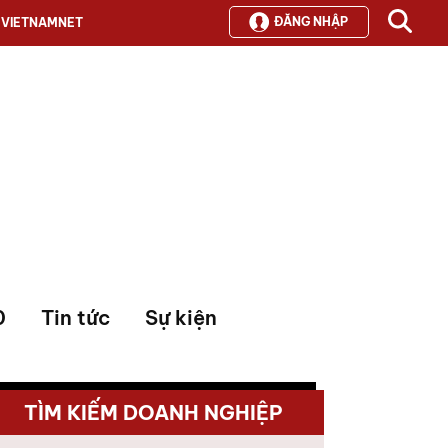
ĐĂNG NHẬP
VIETNAMNET
0
Tin tức
Sự kiện
TÌM KIẾM DOANH NGHIỆP