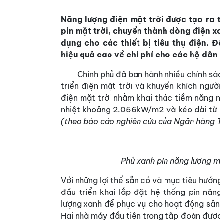
Năng lượng điện mặt trời được tạo ra 
pin mặt trời, chuyển thành dòng điện x
dụng cho các thiết bị tiêu thụ điện. 
hiệu quả cao về chi phí cho các hộ dân
Chính phủ đã ban hành nhiều chính sách 
triển điện mặt trời và khuyến khích ngư
điện mặt trời nhằm khai thác tiềm năng 
nhiệt khoảng 2.056kW/m2 và kéo dài từ 
(theo báo cáo nghiên cứu của Ngân hàng T
Phủ xanh pin năng lượng m
Với những lợi thế sẵn có và mục tiêu hướn
đầu triển khai lắp đặt hệ thống pin nă
lượng xanh để phục vụ cho hoạt động sản
Hai nhà máy đầu tiên trong tập đoàn được