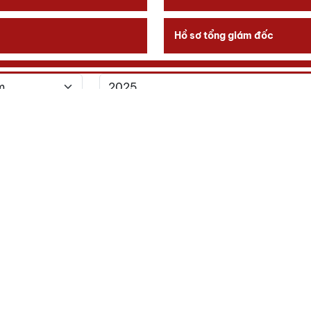
Hồ sơ tổng giám đốc
 500 DOANH NGHIỆP LỚN NHẤT VIỆT
(HOẠT ĐỘNG NÔNG NGHIỆP KHÁC )
Doanh nghiệp
OLAM VIỆT NAM
Ngành nghề:
Hoạt 
MST:
6000346337
Verma
P ĐOÀN PAN
Ngành nghề:
Hoạt 
MST:
0301472704