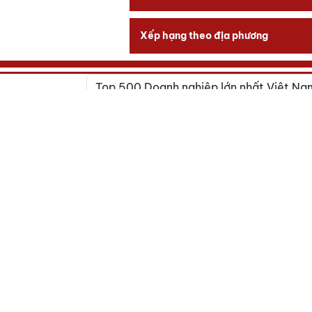
Xếp hạng theo địa phương
TOP
Xem
bản ghi
STT
VNR500
CÔNG TY TNHH 
1
66
LÃNH ĐẠO:
Amit 
CÔNG TY CP TẬ
2
103
LÃNH ĐẠO: