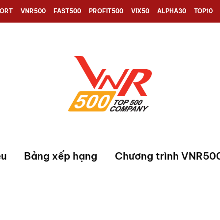
PORT
VNR500
FAST500
PROFIT500
VIX50
ALPHA30
TOP10
ệu
Bảng xếp hạng
Chương trình VNR50