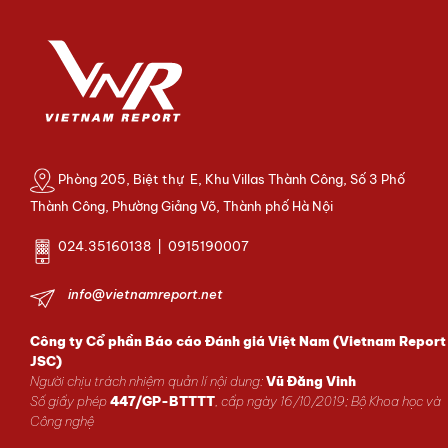
Phòng 205, Biệt thự E, Khu Villas Thành Công, Số 3 Phố
Thành Công, Phường Giảng Võ, Thành phố Hà Nội
024.35160138 | 0915190007
info@vietnamreport.net
Công ty Cổ phần Báo cáo Đánh giá Việt Nam (Vietnam Report
JSC)
Người chịu trách nhiệm quản lí nội dung:
Vũ Đăng Vinh
Số giấy phép
447/GP-BTTTT
, cấp ngày 16/10/2019; Bộ Khoa học và
Công nghệ