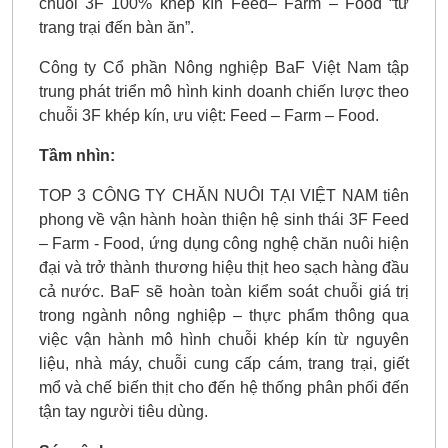
chuỗi 3F 100% khép kín Feed– Farm – Food “từ
trang trại đến bàn ăn”.
Công ty Cổ phần Nông nghiệp BaF Việt Nam tập
trung phát triển mô hình kinh doanh chiến lược theo
chuỗi 3F khép kín, ưu việt: Feed – Farm – Food.
Tầm nhìn:
TOP 3 CÔNG TY CHĂN NUÔI TẠI VIỆT NAM tiên
phong về vận hành hoàn thiện hệ sinh thái 3F Feed
– Farm - Food, ứng dụng công nghệ chăn nuôi hiện
đại và trở thành thương hiệu thịt heo sạch hàng đầu
cả nước. BaF sẽ hoàn toàn kiểm soát chuỗi giá trị
trong ngành nông nghiệp – thực phẩm thông qua
việc vận hành mô hình chuỗi khép kín từ nguyên
liệu, nhà máy, chuỗi cung cấp cám, trang trại, giết
mổ và chế biến thịt cho đến hệ thống phân phối đến
tận tay người tiêu dùng.