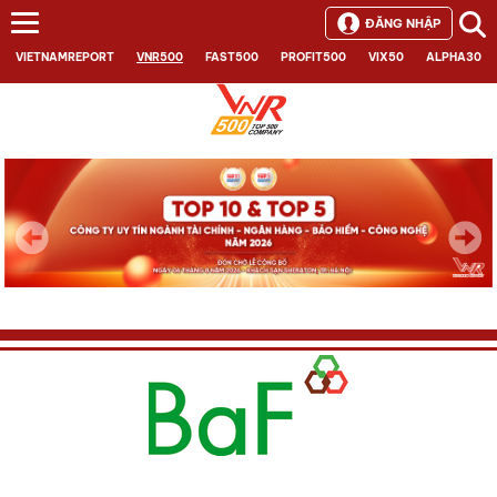
ĐĂNG NHẬP
VIETNAMREPORT
VNR500
FAST500
PROFIT500
VIX50
ALPHA30
Next