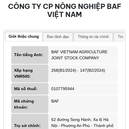
CÔNG TY CP NÔNG NGHIỆP BAF
VIỆT NAM
Giới thiệu chung
Ban lãnh đạo
Thông tin tài chính
Tin tứ
BAF VIETNAM AGRICULTURE
Tên tiếng Anh:
JOINT STOCK COMPANY
Xếp hạng
268(B1/2024) - 147(B2/2024)
VNR500:
Mã số thuế:
0107795944
Mã chứng
BAF
khoán:
62 đường Song Hành, Xa lộ Hà
Trụ sở chính:
Nội - Phường An Phú - Thành phố