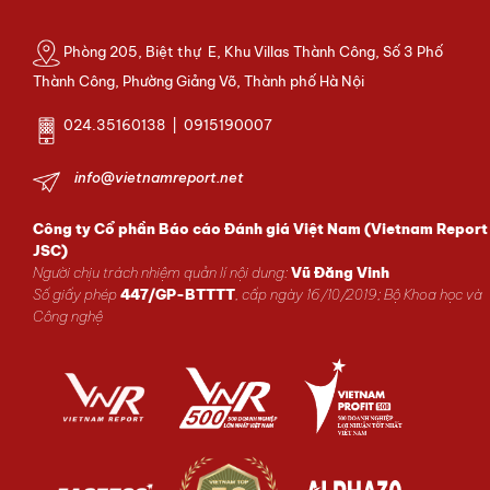
Phòng 205, Biệt thự E, Khu Villas Thành Công, Số 3 Phố
Thành Công, Phường Giảng Võ, Thành phố Hà Nội
024.35160138 | 0915190007
info@vietnamreport.net
Công ty Cổ phần Báo cáo Đánh giá Việt Nam (Vietnam Report
JSC)
Người chịu trách nhiệm quản lí nội dung:
Vũ Đăng Vinh
Số giấy phép
447/GP-BTTTT
, cấp ngày 16/10/2019; Bộ Khoa học và
Công nghệ