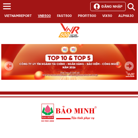
ĐĂNG NHẬP
VIETNAMREPORT
VNR500
FAST500
PROFIT500
VIX50
ALPHA30
Next