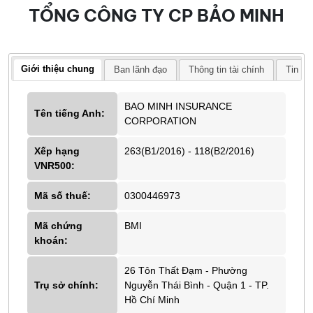
TỔNG CÔNG TY CP BẢO MINH
Giới thiệu chung
Ban lãnh đạo
Thông tin tài chính
Tin tứ
BAO MINH INSURANCE
Tên tiếng Anh:
CORPORATION
Xếp hạng
263(B1/2016) - 118(B2/2016)
VNR500:
Mã số thuế:
0300446973
Mã chứng
BMI
khoán:
26 Tôn Thất Đạm - Phường
Trụ sở chính:
Nguyễn Thái Bình - Quận 1 - TP.
Hồ Chí Minh