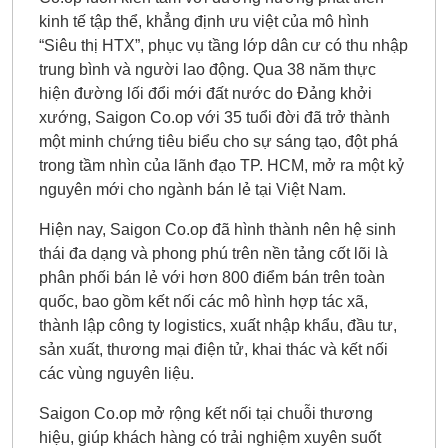
kinh tế tập thể, khẳng định ưu việt của mô hình
“Siêu thị HTX”, phục vụ tầng lớp dân cư có thu nhập
trung bình và người lao động. Qua 38 năm thực
hiện đường lối đổi mới đất nước do Đảng khởi
xướng, Saigon Co.op với 35 tuổi đời đã trở thành
một minh chứng tiêu biểu cho sự sáng tạo, đột phá
trong tầm nhìn của lãnh đạo TP. HCM, mở ra một kỷ
nguyên mới cho ngành bán lẻ tại Việt Nam.
Hiện nay, Saigon Co.op đã hình thành nên hệ sinh
thái đa dạng và phong phú trên nền tảng cốt lõi là
phân phối bán lẻ với hơn 800 điểm bán trên toàn
quốc, bao gồm kết nối các mô hình hợp tác xã,
thành lập công ty logistics, xuất nhập khẩu, đầu tư,
sản xuất, thương mại điện tử, khai thác và kết nối
các vùng nguyên liệu.
Saigon Co.op mở rộng kết nối tại chuỗi thương
hiệu, giúp khách hàng có trải nghiệm xuyên suốt