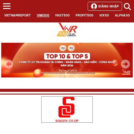
ĐĂNG NHẬP
VIETNAMREPORT
VNR500
FAST500
PROFIT500
VIX50
ALPHA30
Next