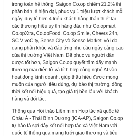
trong toàn hệ thống. Saigon Co.op chiếm 21.2% thị
phần bán lẻ hiện đại, phục vụ 1 triệu lượt khách mỗi
ngày, duy trì hơn 4 triệu khách hàng thân thiết tại
các thương hiệu uy tín hàng đầu như Co.opmart,
Co.opXtra, Co.opFood, Co.op Smile, Cheers 24h,
SC VivoCity, Sense City và Sense Market, với đa
dạng phân khúc và đáp ứng nhu cầu ngày càng cao
của thị trường Việt Nam. Để phục vụ người dân
được tốt hơn, Saigon Co.op quyết tâm đẩy mạnh
thương mại điện tử và tích hợp công nghệ AI vào
hoạt động kinh doanh, giúp thấu hiểu được mong
muốn của người tiêu dùng, dự báo thị trường, đồng
thời kết nối hiệu quả, tạo giá trị bền lâu với khách
hàng và đối tác.
Thông qua Hội thảo Liên minh Hợp tác xã quốc tế
Châu Á - Thái Bình Dương (ICA-AP), Saigon Co.op
tự hào là sợi dây kết nối hợp tác xã Việt Nam với
quốc tế thông qua mạng lưới giao thương và tiêu