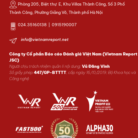
Phòng 205, Biệt thự E, Khu Villas Thành Công, Số 3 Phố
Thành Công, Phường Giảng Võ, Thành phố Hà Nội
024.35160138 | 0915190007
info@vietnamreport.net
Công ty Cổ phần Báo cáo Đánh giá Việt Nam (Vietnam Report
JSC)
Người chịu trách nhiệm quản lí nội dung:
Vũ Đăng Vinh
Số giấy phép
447/GP-BTTTT
, cấp ngày 16/10/2019; Bộ Khoa học và
Công nghệ