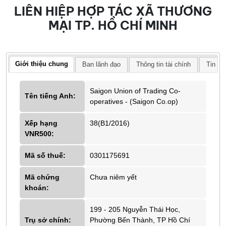
LIÊN HIỆP HỢP TÁC XÃ THƯƠNG
MẠI TP. HỒ CHÍ MINH
Giới thiệu chung
Ban lãnh đạo
Thông tin tài chính
Tin tứ
Saigon Union of Trading Co-
Tên tiếng Anh:
operatives - (Saigon Co.op)
Xếp hạng
38(B1/2016)
VNR500:
Mã số thuế:
0301175691
Mã chứng
Chưa niêm yết
khoán:
199 - 205 Nguyễn Thái Học,
Trụ sở chính:
Phường Bến Thành, TP Hồ Chí