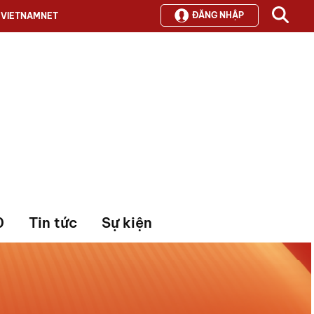
ĐĂNG NHẬP
VIETNAMNET
0
Tin tức
Sự kiện