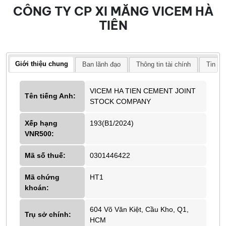
CÔNG TY CP XI MĂNG VICEM HÀ
TIÊN
Giới thiệu chung
Ban lãnh đạo
Thông tin tài chính
Tin tứ
VICEM HA TIEN CEMENT JOINT
Tên tiếng Anh:
STOCK COMPANY
Xếp hạng
193(B1/2024)
VNR500:
Mã số thuế:
0301446422
Mã chứng
HT1
khoán:
604 Võ Văn Kiệt, Cầu Kho, Q1,
Trụ sở chính:
HCM