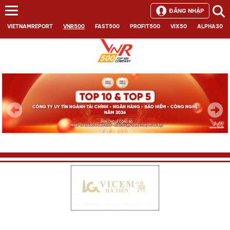
ĐĂNG NHẬP
VIETNAMREPORT
VNR500
FAST500
PROFIT500
VIX50
ALPHA30
Next