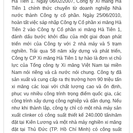
Hà Tiên 1. Ngày 06/02/2007, Công ty Xi măng Hà
Tiên 1 chính thức chuyển từ doanh nghiệp Nhà
nước thành Công ty cổ phần. Ngày 25/06/2010,
hoàn tất việc sáp nhập Công ty Cổ phần xi măng Hà
Tiên 2 vào Công ty Cổ phần xi măng Hà Tiên 1,
đánh dấu bước khởi đầu của một giai đoạn phát
triển mới của Công ty với 2 nhà máy và 5 trạm
nghiền. Trải qua 58 năm xây dựng và phát triển,
Công ty CP Xi măng Hà Tiên 1 tự hào là đơn vị chủ
lực của Tổng công ty Xi măng Việt Nam tại miền
Nam nói riêng và cả nước nói chung. Công ty đã
sản xuất và cung cấp ra thị trường hơn 90 triệu tấn
xi măng các loại với chất lượng cao và ổn định,
phục vụ nhiều công trình trọng điểm quốc gia, các
công trình xây dựng công nghiệp và dân dụng. Nếu
như khi thành lập, công ty chỉ có một nhà máy sản
xuất clinker có công suất thiết kế 240.000 tấn/năm
đặt tại Kiên Lương và một nhà máy nghiền xi măng
đặt tại Thủ Ðức (TP. Hồ Chí Minh) có công suất