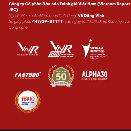
Công ty Cổ phần Báo cáo Đánh giá Việt Nam (Vietnam Report
JSC)
Người chịu trách nhiệm quản lí nội dung:
Vũ Đăng Vinh
Số giấy phép
447/GP-BTTTT
, cấp ngày 16/10/2019; Bộ Khoa học và
Công nghệ