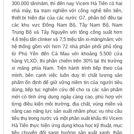
300.000 tấn/năm, thì đến nay Vicem Hà Tiên có hai
nhà máy, ba trạm nghiền với công nghệ tiên tiến,
thiết bị hiện đại của các nước G7, phân bố đều tại
các khu vực Ðông Nam Bộ, Tây Nam Bộ, Nam
Trung Bộ và Tây Nguyên với tổng công suất hơn
4,6 triệu tấn clinker và 7,5 triệu tấn xi-măng/năm; với
hệ thống gồm với hơn 72 nhà phân phối phủ rộng
từ Phú Yên đến Cà Mau với khoảng 5.500 cửa
hàng VLXD, thị phần chiếm trên 30% tại thị trường
xi măng phía Nam. Trên hành trình tiếp theo của
mình, bên cạnh việc luôn duy trì chất lượng sản
phẩm ổn định để giữ vững niềm tin của người tiêu
dùng, tiếp tục nghiên cứu để cho ra các sản phẩm
mới có tính ứng dụng ngày càng cao, phù hợp với
từng điều kiện môi trường, địa chất, vùng miền và
nâng cao năng lực sản xuất nhằm phục vụ nhu cầu
tiêu thụ trong nước và một phần xuất khẩu thì Vicem
Hà Tiên thực hiện ứng dụng khoa học kỹ thuật, mục
tiêu chuyển đổi sang hướng sản xuất xanh, thân