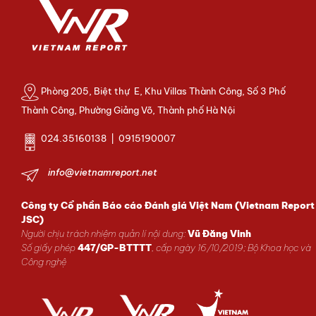
Phòng 205, Biệt thự E, Khu Villas Thành Công, Số 3 Phố
Thành Công, Phường Giảng Võ, Thành phố Hà Nội
024.35160138 | 0915190007
info@vietnamreport.net
Công ty Cổ phần Báo cáo Đánh giá Việt Nam (Vietnam Report
JSC)
Người chịu trách nhiệm quản lí nội dung:
Vũ Đăng Vinh
Số giấy phép
447/GP-BTTTT
, cấp ngày 16/10/2019; Bộ Khoa học và
Công nghệ