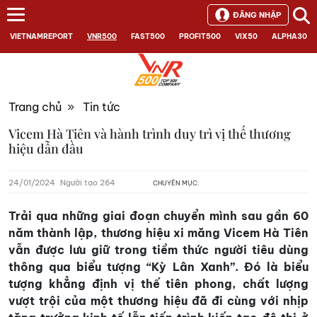
ĐĂNG NHẬP
VIETNAMREPORT
VNR500
FAST500
PROFIT500
VIX50
ALPHA30
Trang chủ
»
Tin tức
Vicem Hà Tiên và hành trình duy trì vị thế thương
hiệu dẫn đầu
24/01/2024
Người tạo 264
CHUYÊN MỤC:
Trải qua những giai đoạn chuyển mình sau gần 60
năm thành lập, thương hiệu xi măng Vicem Hà Tiên
vẫn được lưu giữ trong tiềm thức người tiêu dùng
thông qua biểu tượng “Kỳ Lân Xanh”. Đó là biểu
tượng khẳng định vị thế tiên phong, chất lượng
vượt trội của một thương hiệu đã đi cùng với nhịp