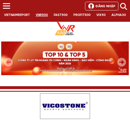
ĐĂNG NHẬP
VIETNAMREPORT
VNR500
FAST500
PROFIT500
VIX50
ALPHA30
Next