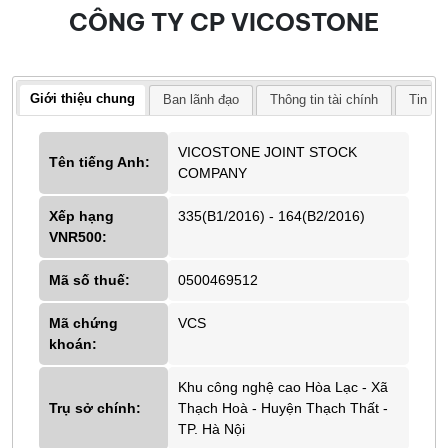
CÔNG TY CP VICOSTONE
Giới thiệu chung
Ban lãnh đạo
Thông tin tài chính
Tin tứ
VICOSTONE JOINT STOCK
Tên tiếng Anh:
COMPANY
Xếp hạng
335(B1/2016) - 164(B2/2016)
VNR500:
Mã số thuế:
0500469512
Mã chứng
VCS
khoán:
Khu công nghệ cao Hòa Lạc - Xã
Trụ sở chính:
Thạch Hoà - Huyện Thạch Thất -
TP. Hà Nội