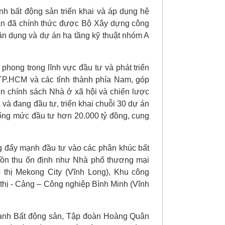
nh bất động sản triển khai và áp dụng hệ
ân đã chính thức được Bộ Xây dựng công
ân dụng và dự án hạ tầng kỹ thuật nhóm A
phong trong lĩnh vực đầu tư và phát triển
TP.HCM và các tỉnh thành phía Nam, góp
n chính sách Nhà ở xã hội và chiến lược
à đang đầu tư, triển khai chuỗi 30 dự án
ổng mức đầu tư hơn 20.000 tỷ đồng, cung
 đẩy mạnh đầu tư vào các phân khúc bất
uồn thu ổn định như Nhà phố thương mại
hị Mekong City (Vĩnh Long), Khu công
thị - Cảng – Công nghiệp Bình Minh (Vĩnh
oanh Bất động sản, Tập đoàn Hoàng Quân