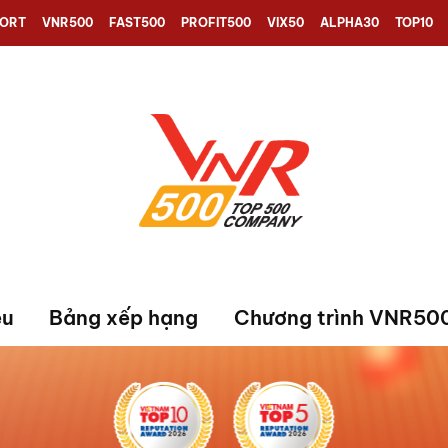
PORT
VNR500
FAST500
PROFIT500
VIX50
ALPHA30
TOP10
ệu
Bảng xếp hạng
Chương trình VNR50