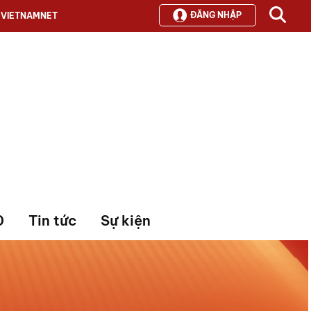
ĐĂNG NHẬP
VIETNAMNET
0
Tin tức
Sự kiện