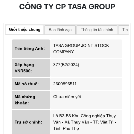
CÔNG TY CP TASA GROUP
Giới thiệu chung
Ban lãnh đạo
Thông tin tài chính
Tin tứ
TASA GROUP JOINT STOCK
Tên tiếng Anh:
COMPANY
Xếp hạng
377(B2/2024)
VNR500:
Mã số thuế:
2600896511
Mã chứng
Chưa niêm yết
khoán:
Lô B2-B3 Khu Công nghiệp Thụy
Trụ sở chính:
Vân - Xã Thụy Vân - TP. Việt Trì -
Tỉnh Phú Thọ