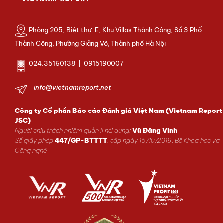
Phòng 205, Biệt thự E, Khu Villas Thành Công, Số 3 Phố
Thành Công, Phường Giảng Võ, Thành phố Hà Nội
024.35160138 | 0915190007
info@vietnamreport.net
Công ty Cổ phần Báo cáo Đánh giá Việt Nam (Vietnam Report
JSC)
Người chịu trách nhiệm quản lí nội dung:
Vũ Đăng Vinh
Số giấy phép
447/GP-BTTTT
, cấp ngày 16/10/2019; Bộ Khoa học và
Công nghệ