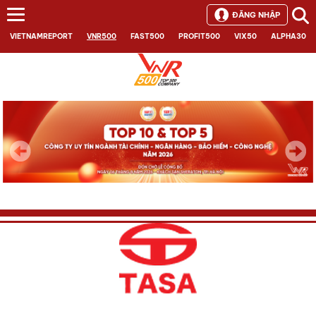
ĐĂNG NHẬP
VIETNAMREPORT
VNR500
FAST500
PROFIT500
VIX50
ALPHA30
Next