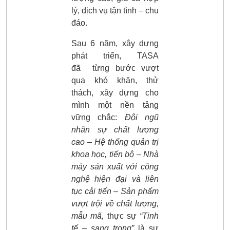
lý, dịch vụ tận tình – chu
đáo.
Sau 6 năm, xây dựng
phát triển, TASA
đã
từng bước vượt
qua khó khăn, thử
thách, xây dựng cho
mình một nền tảng
vững chắc:
Đội ngũ
nhân sự chất lượng
cao
– Hệ thống quản trị
khoa học, tiến bộ – Nhà
máy sản xuất với công
nghệ hiện đại và liên
tục cải tiến – Sản phẩm
vượt trội về chất lượng,
mẫu mã,
thực sự
“Tinh
tế – sang trọng”
là sự