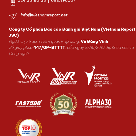
024.35160138 | 0915190007
info@vietnamreport.net
Công ty Cổ phần Báo cáo Đánh giá Việt Nam (Vietnam Report
JSC)
Người chịu trách nhiệm quản lí nội dung:
Vũ Đăng Vinh
Số giấy phép
447/GP-BTTTT
, cấp ngày 16/10/2019; Bộ Khoa học và
Công nghệ