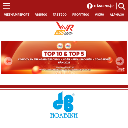
ĐĂNG NHẬP
VIETNAMREPORT
VNR500
FAST500
PROFIT500
VIX50
ALPHA30
Next