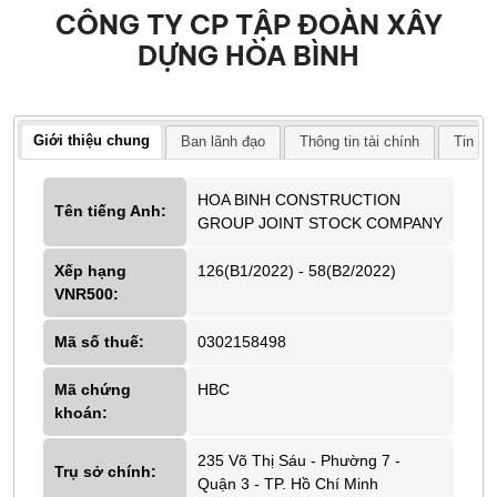
CÔNG TY CP TẬP ĐOÀN XÂY
DỰNG HÒA BÌNH
Giới thiệu chung
Ban lãnh đạo
Thông tin tài chính
Tin tứ
HOA BINH CONSTRUCTION
Tên tiếng Anh:
GROUP JOINT STOCK COMPANY
Xếp hạng
126(B1/2022) - 58(B2/2022)
VNR500:
Mã số thuế:
0302158498
Mã chứng
HBC
khoán:
235 Võ Thị Sáu - Phường 7 -
Trụ sở chính:
Quận 3 - TP. Hồ Chí Minh