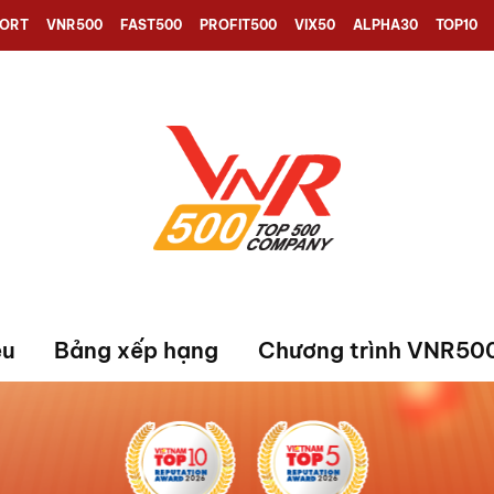
PORT
VNR500
FAST500
PROFIT500
VIX50
ALPHA30
TOP10
ệu
Bảng xếp hạng
Chương trình VNR50