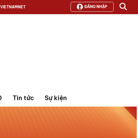
ĐĂNG NHẬP
VIETNAMNET
0
Tin tức
Sự kiện