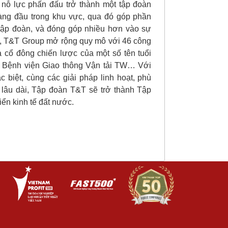
ỗ lực phấn đấu trở thành một tập đoàn
hàng đầu trong khu vực, qua đó góp phần
 tập đoàn, và đóng góp nhiều hơn vào sự
ay, T&T Group mở rộng quy mô với 46 công
à cổ đông chiến lược của một số tên tuổi
Bệnh viện Giao thông Vận tải TW… Với
c biệt, cùng các giải pháp linh hoạt, phù
 lâu dài, Tập đoàn T&T sẽ trở thành Tập
iển kinh tế đất nước.