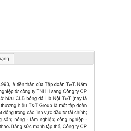
 hạng
93, là tiền thân của Tập đoàn T&T. Năm
h nghiệp từ công ty TNHH sang Công ty CP
 sở hữu CLB bóng đá Hà Nội T&T (nay là
 thương hiệu T&T Group là một tập đoàn
 động trong các lĩnh vực đầu tư tài chính;
ng sản; nông - lâm nghiệp; công nghiệp -
hể thao. Bằng sức mạnh tập thể, Công ty CP