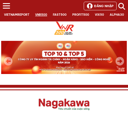
ĐĂNG NHẬP
VIETNAMREPORT
VNR500
FAST500
PROFIT500
VIX50
ALPHA30
Next