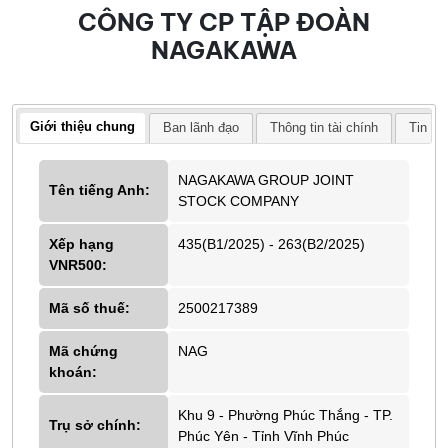
CÔNG TY CP TẬP ĐOÀN
NAGAKAWA
Giới thiệu chung
Ban lãnh đạo
Thông tin tài chính
Tin tứ
NAGAKAWA GROUP JOINT
Tên tiếng Anh:
STOCK COMPANY
Xếp hạng
435(B1/2025) - 263(B2/2025)
VNR500:
Mã số thuế:
2500217389
Mã chứng
NAG
khoán:
Khu 9 - Phường Phúc Thắng - TP.
Trụ sở chính:
Phúc Yên - Tỉnh Vĩnh Phúc