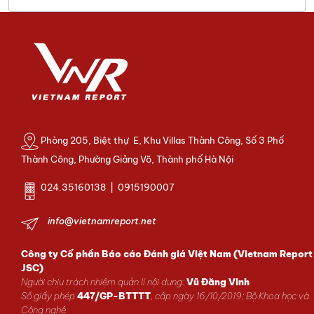
Phòng 205, Biệt thự E, Khu Villas Thành Công, Số 3 Phố
Thành Công, Phường Giảng Võ, Thành phố Hà Nội
024.35160138 | 0915190007
info@vietnamreport.net
Công ty Cổ phần Báo cáo Đánh giá Việt Nam (Vietnam Report
JSC)
Người chịu trách nhiệm quản lí nội dung:
Vũ Đăng Vinh
Số giấy phép
447/GP-BTTTT
, cấp ngày 16/10/2019; Bộ Khoa học và
Công nghệ