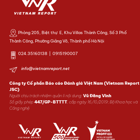
Phòng 205, Biệt thự E, Khu Villas Thành Công, Số 3 Phố
Thành Công, Phường Giảng Võ, Thành phố Hà Nội
024.35160138 | 0915190007
info@vietnamreport.net
Công ty Cổ phần Báo cáo Đánh giá Việt Nam (Vietnam Report
JSC)
Người chịu trách nhiệm quản lí nội dung:
Vũ Đăng Vinh
Số giấy phép
447/GP-BTTTT
, cấp ngày 16/10/2019; Bộ Khoa học và
Công nghệ