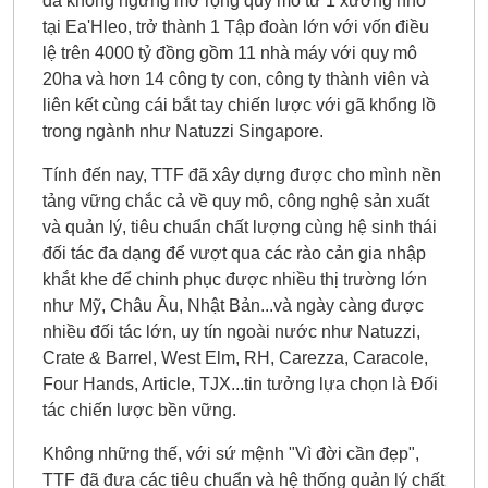
đã không ngừng mở rộng quy mô từ 1 xưởng nhỏ
tại Ea'Hleo, trở thành 1 Tập đoàn lớn với vốn điều
lệ trên 4000 tỷ đồng gồm 11 nhà máy với quy mô
20ha và hơn 14 công ty con, công ty thành viên và
liên kết cùng cái bắt tay chiến lược với gã khổng lồ
trong ngành như Natuzzi Singapore.
Tính đến nay, TTF đã xây dựng được cho mình nền
tảng vững chắc cả về quy mô, công nghệ sản xuất
và quản lý, tiêu chuẩn chất lượng cùng hệ sinh thái
đối tác đa dạng để vượt qua các rào cản gia nhập
khắt khe để chinh phục được nhiều thị trường lớn
như Mỹ, Châu Âu, Nhật Bản...và ngày càng được
nhiều đối tác lớn, uy tín ngoài nước như Natuzzi,
Crate & Barrel, West Elm, RH, Carezza, Caracole,
Four Hands, Article, TJX...tin tưởng lựa chọn là Đối
tác chiến lược bền vững.
Không những thế, với sứ mệnh "Vì đời cần đẹp",
TTF đã đưa các tiêu chuẩn và hệ thống quản lý chất