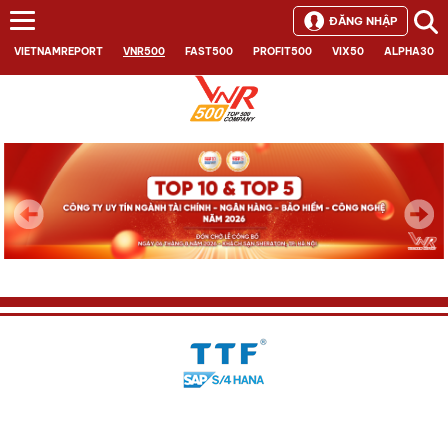
ĐĂNG NHẬP
VIETNAMREPORT
VNR500
FAST500
PROFIT500
VIX50
ALPHA30
Next