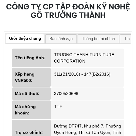
CÔNG TY CP TẬP ĐOÀN KỸ NGHỆ
GỖ TRƯỜNG THÀNH
Giới thiệu chung
Ban lãnh đạo
Thông tin tài chính
Tin tứ
TRUONG THANH FURNITURE
Tên tiếng Anh:
CORPORATION
Xếp hạng
311(B1/2016) - 147(B2/2016)
VNR500:
Mã số thuế:
3700530696
Mã chứng
TTF
khoán:
Đường DT747, khu phố 7, Phường
Trụ sở chính:
Uyên Hưng, Thị xã Tân Uyên, Tỉnh