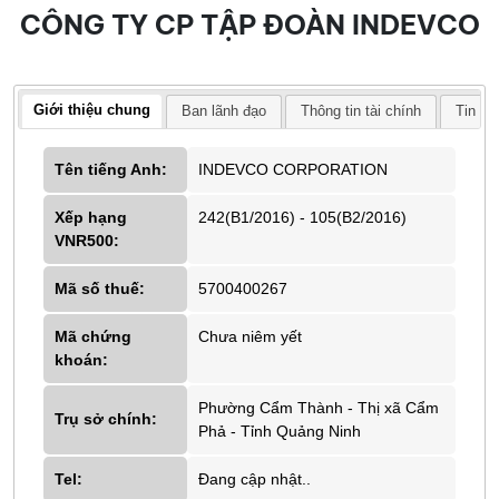
CÔNG TY CP TẬP ĐOÀN INDEVCO
Giới thiệu chung
Ban lãnh đạo
Thông tin tài chính
Tin tứ
Tên tiếng Anh:
INDEVCO CORPORATION
Xếp hạng
242(B1/2016) - 105(B2/2016)
VNR500:
Mã số thuế:
5700400267
Mã chứng
Chưa niêm yết
khoán:
Phường Cẩm Thành - Thị xã Cẩm
Trụ sở chính:
Phả - Tỉnh Quảng Ninh
Tel:
Đang cập nhật..