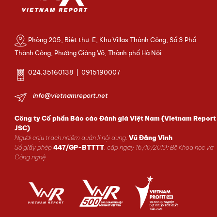
Phòng 205, Biệt thự E, Khu Villas Thành Công, Số 3 Phố
Thành Công, Phường Giảng Võ, Thành phố Hà Nội
024.35160138 | 0915190007
info@vietnamreport.net
Công ty Cổ phần Báo cáo Đánh giá Việt Nam (Vietnam Report
JSC)
Người chịu trách nhiệm quản lí nội dung:
Vũ Đăng Vinh
Số giấy phép
447/GP-BTTTT
, cấp ngày 16/10/2019; Bộ Khoa học và
Công nghệ