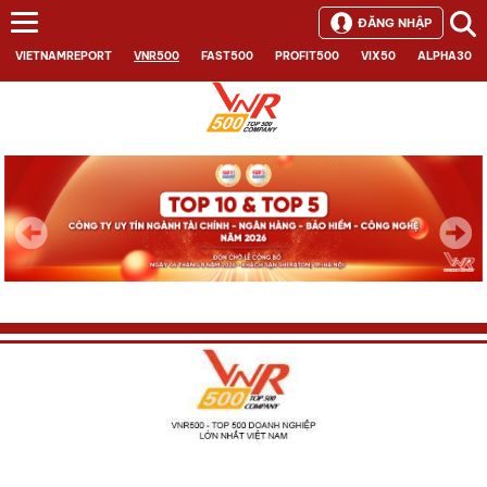
ĐĂNG NHẬP
VIETNAMREPORT
VNR500
FAST500
PROFIT500
VIX50
ALPHA30
Next