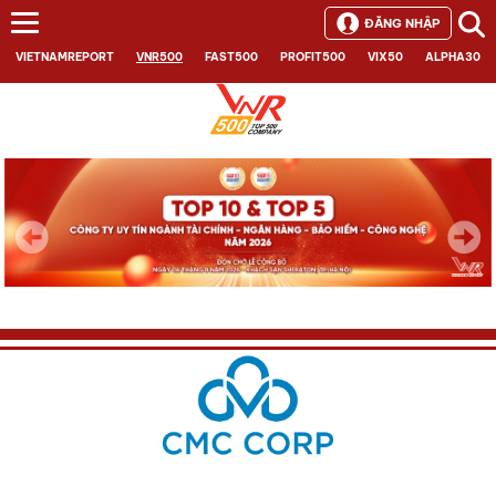
ĐĂNG NHẬP
VIETNAMREPORT
VNR500
FAST500
PROFIT500
VIX50
ALPHA30
Next