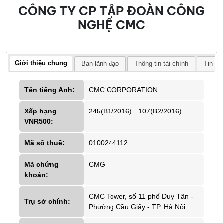
CÔNG TY CP TẬP ĐOÀN CÔNG
NGHỆ CMC
Giới thiệu chung
Ban lãnh đạo
Thông tin tài chính
Tin tứ
Tên tiếng Anh:
CMC CORPORATION
Xếp hạng
245(B1/2016) - 107(B2/2016)
VNR500:
Mã số thuế:
0100244112
Mã chứng
CMG
khoán:
CMC Tower, số 11 phố Duy Tân -
Trụ sở chính:
Phường Cầu Giấy - TP. Hà Nội