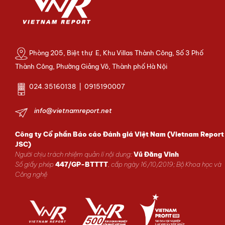
Phòng 205, Biệt thự E, Khu Villas Thành Công, Số 3 Phố
Thành Công, Phường Giảng Võ, Thành phố Hà Nội
024.35160138 | 0915190007
info@vietnamreport.net
Công ty Cổ phần Báo cáo Đánh giá Việt Nam (Vietnam Report
JSC)
Người chịu trách nhiệm quản lí nội dung:
Vũ Đăng Vinh
Số giấy phép
447/GP-BTTTT
, cấp ngày 16/10/2019; Bộ Khoa học và
Công nghệ