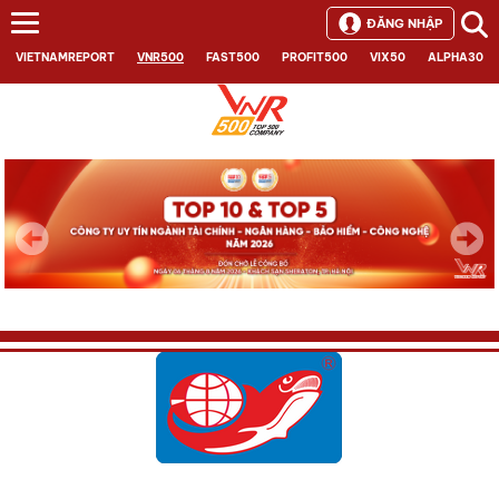
ĐĂNG NHẬP
VIETNAMREPORT
VNR500
FAST500
PROFIT500
VIX50
ALPHA30
Next