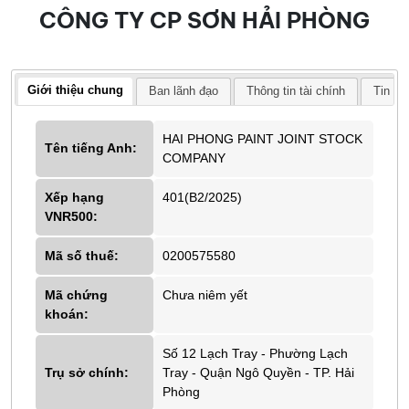
CÔNG TY CP SƠN HẢI PHÒNG
Giới thiệu chung
Ban lãnh đạo
Thông tin tài chính
Tin tứ
HAI PHONG PAINT JOINT STOCK
Tên tiếng Anh:
COMPANY
Xếp hạng
401(B2/2025)
VNR500:
Mã số thuế:
0200575580
Mã chứng
Chưa niêm yết
khoán:
Số 12 Lạch Tray - Phường Lạch
Trụ sở chính:
Tray - Quận Ngô Quyền - TP. Hải
Phòng