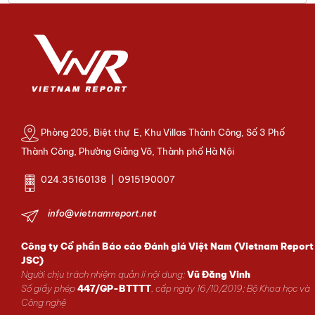
Phòng 205, Biệt thự E, Khu Villas Thành Công, Số 3 Phố
Thành Công, Phường Giảng Võ, Thành phố Hà Nội
024.35160138 | 0915190007
info@vietnamreport.net
Công ty Cổ phần Báo cáo Đánh giá Việt Nam (Vietnam Report
JSC)
Người chịu trách nhiệm quản lí nội dung:
Vũ Đăng Vinh
Số giấy phép
447/GP-BTTTT
, cấp ngày 16/10/2019; Bộ Khoa học và
Công nghệ