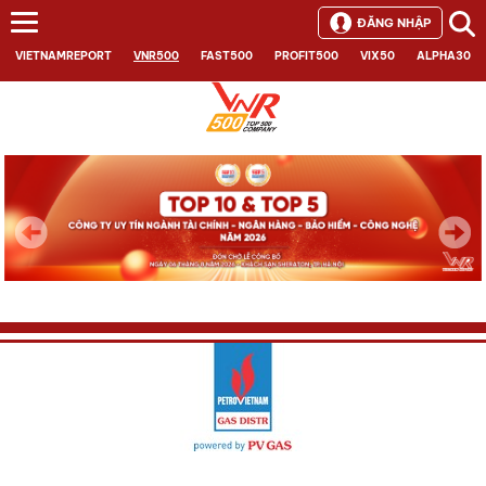
ĐĂNG NHẬP
VIETNAMREPORT
VNR500
FAST500
PROFIT500
VIX50
ALPHA30
Next