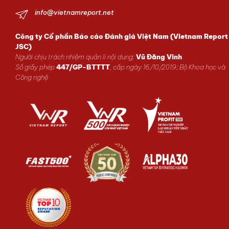
info@vietnamreport.net
Công ty Cổ phần Báo cáo Đánh giá Việt Nam (Vietnam Report
JSC)
Người chịu trách nhiệm quản lí nội dung:
Vũ Đăng Vinh
Số giấy phép
447/GP-BTTTT
, cấp ngày 16/10/2019; Bộ Khoa học và
Công nghệ