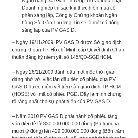
Ngân hàng Sài Gòn Thương Tín và theo Luật
Doanh nghiệp thì sau khi thực hiện mua cổ
phần sáng lập, Công ty Chứng khoán Ngân
hàng Sài Gòn Thương Tín sẽ là một cổ đông
sáng lập của PV GAS D.
– Ngày 19/11/2009: PV GAS D được Sở giao dịch
chứng khoán TP. Hồ chí Minh cấp Quyết định Chấp
thuận đăng ký niêm yết số 145/QĐ-SGDHCM.
– Ngày 26/11/2009 đánh dấu một mốc thời gian
đáng nhớ với việc lần đầu tiên cổ phiếu của PV
GAS D được niêm yết trên sàn giao dịch TP HCM
(HOSE) với mã cổ phiếu PGD. Đây là minh chứng
rõ ràng nhất cho sự phát triển của PV GAS D.
– Năm 2010 PV GAS D phát hành cổ phiếu tăng
vốn điều lệ từ 330.000.000.000 đồng (Ba trăm ba
mươi tỷ đồng) lên 429.000.000.000 đồng (Bốn trăm