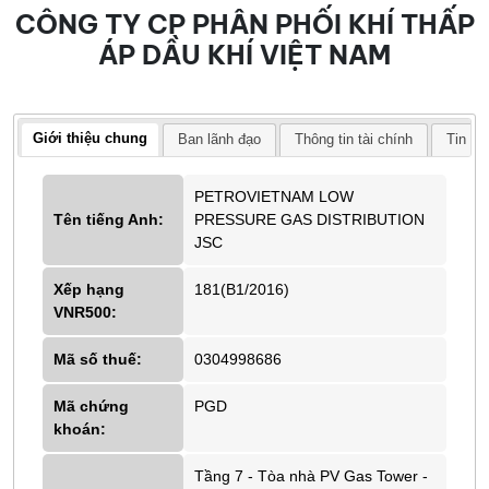
CÔNG TY CP PHÂN PHỐI KHÍ THẤP
ÁP DẦU KHÍ VIỆT NAM
Giới thiệu chung
Ban lãnh đạo
Thông tin tài chính
Tin tứ
PETROVIETNAM LOW
Tên tiếng Anh:
PRESSURE GAS DISTRIBUTION
JSC
Xếp hạng
181(B1/2016)
VNR500:
Mã số thuế:
0304998686
Mã chứng
PGD
khoán:
Tầng 7 - Tòa nhà PV Gas Tower -