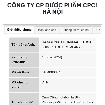
CÔNG TY CP DƯỢC PHẨM CPC1
HÀ NỘI
Giới thiệu chung
Ban lãnh đạo
Thông tin tài chính
Tin tứ
HA NOI CPC1 PHARMACEUTICAL
Tên tiếng Anh:
JOINT STOCK COMPANY
Xếp hạng
435(B2/2024)
VNR500:
Mã số thuế:
0104089394
Mã chứng
DTP
khoán:
Cụm Công nghiệp Hà Bình
Trụ sở chính:
Phương - Văn Bình - Thường Tín -