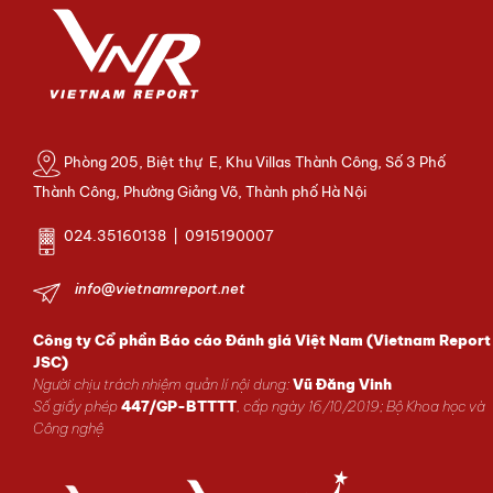
Phòng 205, Biệt thự E, Khu Villas Thành Công, Số 3 Phố
Thành Công, Phường Giảng Võ, Thành phố Hà Nội
024.35160138 | 0915190007
info@vietnamreport.net
Công ty Cổ phần Báo cáo Đánh giá Việt Nam (Vietnam Report
JSC)
Người chịu trách nhiệm quản lí nội dung:
Vũ Đăng Vinh
Số giấy phép
447/GP-BTTTT
, cấp ngày 16/10/2019; Bộ Khoa học và
Công nghệ