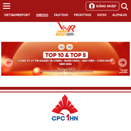
ĐĂNG NHẬP
VIETNAMREPORT
VNR500
FAST500
PROFIT500
VIX50
ALPHA30
Next