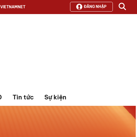
ĐĂNG NHẬP
VIETNAMNET
0
Tin tức
Sự kiện