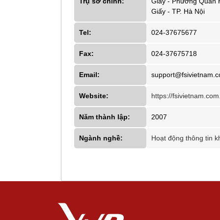
Trụ sở chính:
Giấy - Phường Quan 
Giấy - TP. Hà Nội
Tel:
024-37675677
Fax:
024-37675718
Email:
support@fsivietnam.
Website:
https://fsivietnam.com
Năm thành lập:
2007
Ngành nghề:
Hoạt động thông tin k