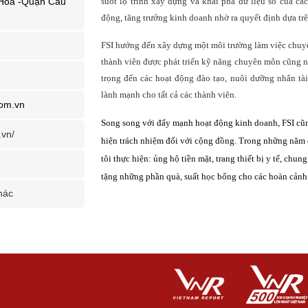
Hoa -Quận Cầu
suốt lộ trình xây dựng và khai phá dữ liệu số của cá
động, tăng trưởng kinh doanh nhờ ra quyết định dựa trên
FSI hướng đến xây dựng một môi trường làm việc chuyên
thành viên được phát triển kỹ năng chuyên môn cũng n
trọng đến các hoạt động đào tạo, nuôi dưỡng nhân tài
lành mạnh cho tất cả các thành viên.
com.vn
Song song với đẩy mạnh hoạt động kinh doanh, FSI cũng
.vn/
hiện trách nhiệm đối với cộng đồng. Trong những năm 
tôi thực hiện: ủng hộ tiền mặt, trang thiết bị y tế, ch
tặng những phần quà, suất học bổng cho các hoàn cản
hác