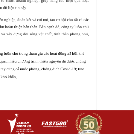
c tổ chức, doanh nghiệp, giúp nâng cao hiệu quả hoạt
 dữ liệu tin cậy.
 nghiệp, đoàn kết và cởi mở, tạo cơ hội cho tất cả các
hư hoàn thiện bản thân. Bên cạnh đó, công ty luôn chú
 và xây dựng đời sống vật chất, tinh thần phong phú,
 luôn chú trọng tham gia các hoạt động xã hội, thể
qua, nhiều chương trình thiện nguyện đã được chúng
ung tay cùng cả nước phòng, chống dịch Covid-19; trao
h khó khăn,…