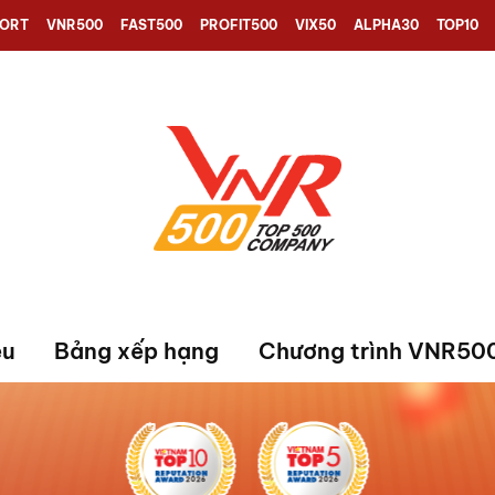
PORT
VNR500
FAST500
PROFIT500
VIX50
ALPHA30
TOP10
ệu
Bảng xếp hạng
Chương trình VNR50