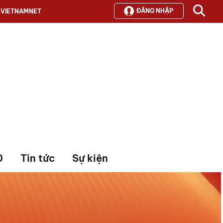
ĐĂNG NHẬP
VIETNAMNET
0
Tin tức
Sự kiện