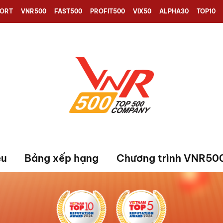
PORT
VNR500
FAST500
PROFIT500
VIX50
ALPHA30
TOP10
ệu
Bảng xếp hạng
Chương trình VNR50