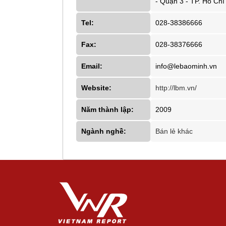
- Quận 3 - TP. Hồ Chí
Tel:
028-38386666
Fax:
028-38376666
Email:
info@lebaominh.vn
Website:
http://lbm.vn/
Năm thành lập:
2009
Ngành nghề:
Bán lẻ khác