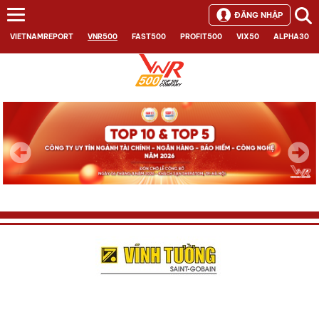
ĐĂNG NHẬP
VIETNAMREPORT
VNR500
FAST500
PROFIT500
VIX50
ALPHA30
Next