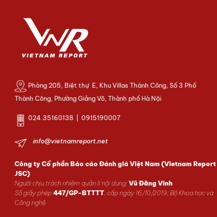
Phòng 205, Biệt thự E, Khu Villas Thành Công, Số 3 Phố
Thành Công, Phường Giảng Võ, Thành phố Hà Nội
024.35160138 | 0915190007
info@vietnamreport.net
Công ty Cổ phần Báo cáo Đánh giá Việt Nam (Vietnam Report
JSC)
Người chịu trách nhiệm quản lí nội dung:
Vũ Đăng Vinh
Số giấy phép
447/GP-BTTTT
, cấp ngày 16/10/2019; Bộ Khoa học và
Công nghệ