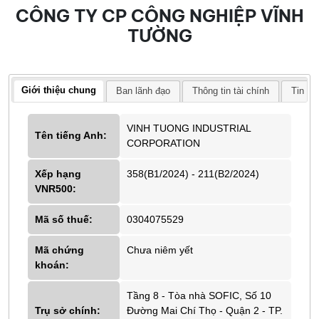
CÔNG TY CP CÔNG NGHIỆP VĨNH
TƯỜNG
Giới thiệu chung
Ban lãnh đạo
Thông tin tài chính
Tin tứ
VINH TUONG INDUSTRIAL
Tên tiếng Anh:
CORPORATION
Xếp hạng
358(B1/2024) - 211(B2/2024)
VNR500:
Mã số thuế:
0304075529
Mã chứng
Chưa niêm yết
khoán:
Tầng 8 - Tòa nhà SOFIC, Số 10
Trụ sở chính:
Đường Mai Chí Thọ - Quận 2 - TP.