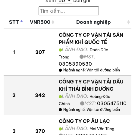
Xem
bản ghi
STT
VNR500
Doanh nghiệp
CÔNG TY CP VẬN TẢI SẢN
PHẨM KHÍ QUỐC TẾ
LÃNH ĐẠO:
Đoàn Đức
1
307
MST:
Trọng
0305390530
Ngành nghề:
Vận tải đường biển
CÔNG TY CP VẬN TẢI DẦU
KHÍ THÁI BÌNH DƯƠNG
2
342
LÃNH ĐẠO:
Hoàng Đức
MST:
0305475110
Chính
Ngành nghề:
Vận tải đường biển
CÔNG TY CP ÂU LẠC
LÃNH ĐẠO:
Mai Văn Tùng
3
370