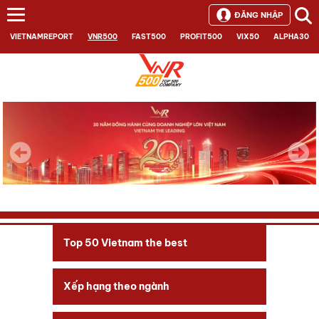
ĐĂNG NHẬP
VIETNAMREPORT
VNR500
FAST500
PROFIT500
VIX50
ALPHA30
Next
Top 50 Vietnam the best
Xếp hạng theo ngành