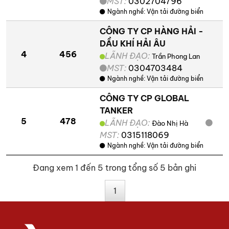
MST:
0302704796
Ngành nghề:
Vận tải đường biển
CÔNG TY CP HÀNG HẢI -
DẦU KHÍ HẢI ÂU
4
456
LÃNH ĐẠO:
Trần Phong Lan
MST:
0304703484
Ngành nghề:
Vận tải đường biển
CÔNG TY CP GLOBAL
TANKER
5
478
LÃNH ĐẠO:
Đào Nhị Hà
MST:
0315118069
Ngành nghề:
Vận tải đường biển
Đang xem 1 đến 5 trong tổng số 5 bản ghi
1