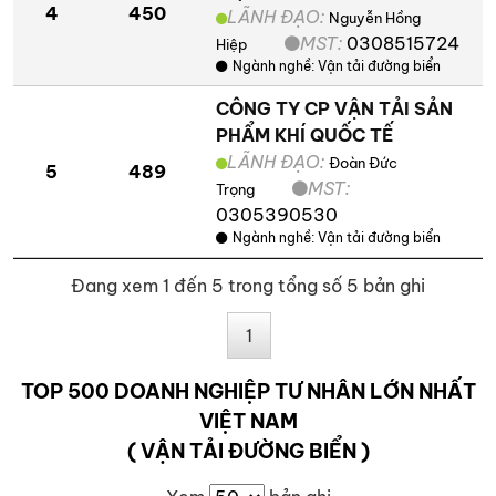
4
450
LÃNH ĐẠO:
Nguyễn Hồng
MST:
0308515724
Hiệp
Ngành nghề:
Vận tải đường biển
CÔNG TY CP VẬN TẢI SẢN
PHẨM KHÍ QUỐC TẾ
LÃNH ĐẠO:
Đoàn Đức
5
489
MST:
Trọng
0305390530
Ngành nghề:
Vận tải đường biển
Đang xem 1 đến 5 trong tổng số 5 bản ghi
1
TOP 500 DOANH NGHIỆP TƯ NHÂN LỚN NHẤT
VIỆT NAM
( VẬN TẢI ĐƯỜNG BIỂN )