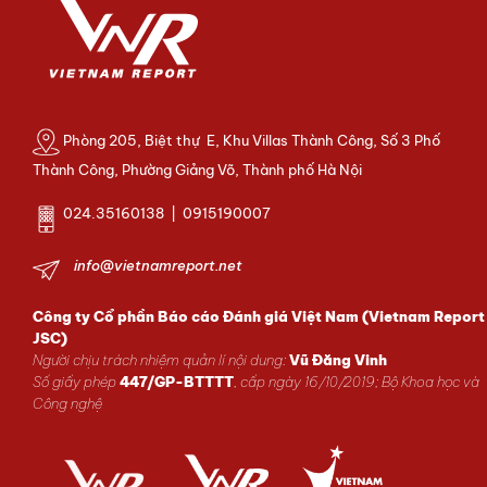
Phòng 205, Biệt thự E, Khu Villas Thành Công, Số 3 Phố
Thành Công, Phường Giảng Võ, Thành phố Hà Nội
024.35160138 | 0915190007
info@vietnamreport.net
Công ty Cổ phần Báo cáo Đánh giá Việt Nam (Vietnam Report
JSC)
Người chịu trách nhiệm quản lí nội dung:
Vũ Đăng Vinh
Số giấy phép
447/GP-BTTTT
, cấp ngày 16/10/2019; Bộ Khoa học và
Công nghệ