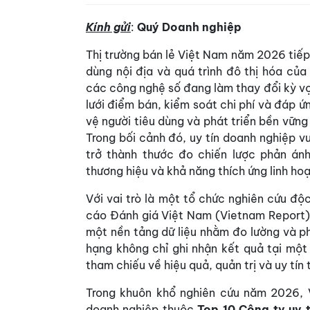
Kính gửi
:
Quý Doanh nghiệp
Thị trường bán lẻ Việt Nam năm 2026 tiếp
dùng nội địa và quá trình đô thị hóa của
các công nghệ số đang làm thay đổi kỳ vọn
lưới điểm bán, kiểm soát chi phí và đáp 
vệ người tiêu dùng và phát triển bền vững
Trong bối cảnh đó, uy tín doanh nghiệp v
trở thành thước đo chiến lược phản ánh
thương hiệu và khả năng thích ứng linh ho
Với vai trò là một tổ chức nghiên cứu đ
cáo Đánh giá Việt Nam (Vietnam Report) 
một nền tảng dữ liệu nhằm đo lường và p
hạng không chỉ ghi nhận kết quả tại một
tham chiếu về hiệu quả, quản trị và uy tín 
Trong khuôn khổ nghiên cứu năm 2026, 
doanh nghiệp thuộc
Top 10 Công ty uy 