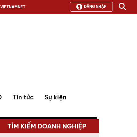
ĐĂNG NHẬP
VIETNAMNET
0
Tin tức
Sự kiện
TÌM KIẾM DOANH NGHIỆP