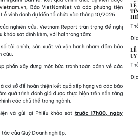
LỄ
vietnam.vn
, Báo VietNamNet và các phương tiện
TÍ
 Lễ vinh danh dự kiến tổ chức vào tháng 10/2026.
HI
Thờ
của nghiên cứu, Vietnam Report trân trọng đề nghị
 khảo sát đính kèm, với hai trọng tâm:
Đị
 số tài chính, sản xuất và vận hành nhằm đảm bảo
LỄ
n cứu.
UY
Thờ
óp phần xây dựng một bức tranh toàn cảnh về các
Đị
là cơ sở để hoàn thiện kết quả xếp hạng và các báo
ảm quá trình đánh giá được thực hiện trên nền tảng
chính các chủ thể trong ngành.
iện và gửi lại Phiếu khảo sát
trước 17h00, ngày
p tác của Quý Doanh nghiệp.