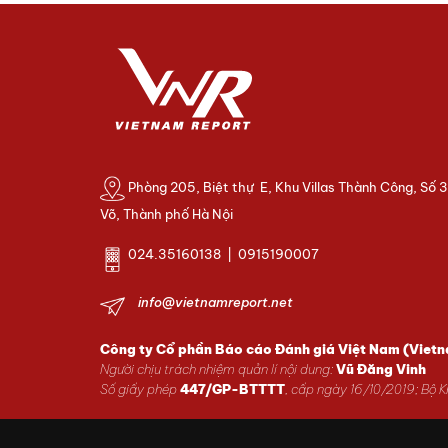
Phòng 205, Biệt thự E, Khu Villas Thành Công, Số 
Võ, Thành phố Hà Nội
024.35160138 | 0915190007
info@vietnamreport.net
Công ty Cổ phần Báo cáo Đánh giá Việt Nam (Viet
Người chịu trách nhiệm quản lí nội dung:
Vũ Đăng Vinh
Số giấy phép
447/GP-BTTTT
, cấp ngày 16/10/2019; Bộ 