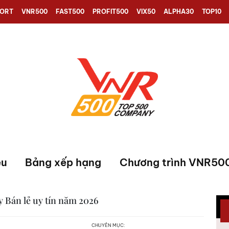
PORT
VNR500
FAST500
PROFIT500
VIX50
ALPHA30
TOP10
ệu
Bảng xếp hạng
Chương trình VNR50
y Bán lẻ uy tín năm 2026
CHUYÊN MỤC: