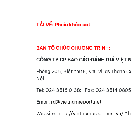
TẢI VỀ:
Phiếu khảo sát
BAN TỔ CHỨC CHƯƠNG TRÌNH:
CÔNG TY CP BÁO CÁO ĐÁNH GIÁ VIỆT 
Phòng 205, Biệt thự E, Khu Villas Thành 
Nội
Tel: 024 3516 0138; Fax: 024 3514 0805
Email:
rd@vietnamreport.net
Website:
http://vietnamreport.net.vn/
*
h