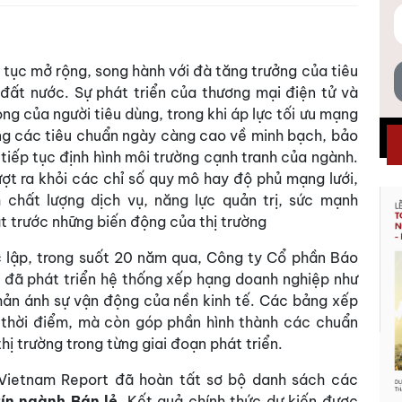
 tục mở rộng, song hành với đà tăng trưởng của tiêu
 đất nước. Sự phát triển của thương mại điện tử và
g của người tiêu dùng, trong khi áp lực tối ưu mạng
ứng các tiêu chuẩn ngày càng cao về minh bạch, bảo
 tiếp tục định hình môi trường cạnh tranh của ngành.
ượt ra khỏi các chỉ số quy mô hay độ phủ mạng lưới,
 chất lượng dịch vụ, năng lực quản trị, sức mạnh
ạt trước những biến động của thị trường
ộc lập, trong suốt 20 năm qua, Công ty Cổ phần Báo
đã phát triển hệ thống xếp hạng doanh nghiệp như
hản ánh sự vận động của nền kinh tế. Các bảng xếp
 thời điểm, mà còn góp phần hình thành các chuẩn
thị trường trong từng giai đoạn phát triển.
Vietnam Report đã hoàn tất sơ bộ danh sách các
tín ngành Bán lẻ
. Kết quả chính thức dự kiến được