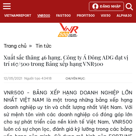
ĐĂNG NHẬP
VIETNAMREPORT
VNR500
FAST500
PROFIT500
VIX50
ALPHA30
Trang chủ
»
Tin tức
Xuất sắc thăng 46 hạng, Công ty Á Đông ADG đạt vị
trí 167/500 trong Bảng xếp hạng VNR500
12/05/2021
Người tạo 43418
CHUYÊN MỤC:
VNR500 - BẢNG XẾP HẠNG DOANH NGHIỆP LỚN
NHẤT VIỆT NAM là một trong những bảng xếp hạng
doanh nghiệp uy tín và chất lượng nhất Việt Nam. Với
sứ mệnh tôn vinh các doanh nghiệp có đóng góp lớn
cho sự phát triển của nền kinh tế Việt Nam, VNR500
luôn có sự chọn lọc, đánh giá kỹ lưỡng trong các bảng