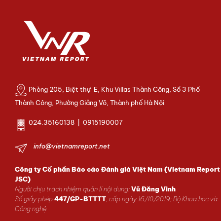
Phòng 205, Biệt thự E, Khu Villas Thành Công, Số 3 Phố
Thành Công, Phường Giảng Võ, Thành phố Hà Nội
024.35160138 | 0915190007
info@vietnamreport.net
Công ty Cổ phần Báo cáo Đánh giá Việt Nam (Vietnam Report
JSC)
Người chịu trách nhiệm quản lí nội dung:
Vũ Đăng Vinh
Số giấy phép
447/GP-BTTTT
, cấp ngày 16/10/2019; Bộ Khoa học và
Công nghệ