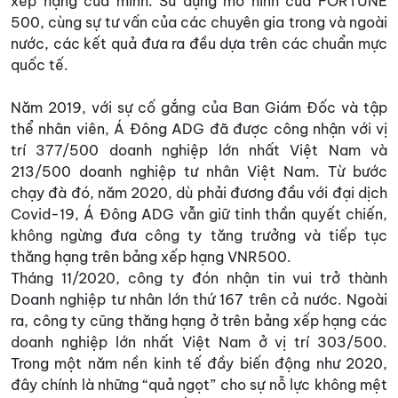
xếp hạng của mình. Sử dụng mô hình của FORTUNE
500, cùng sự tư vấn của các chuyên gia trong và ngoài
nước, các kết quả đưa ra đều dựa trên các chuẩn mực
quốc tế.
Năm 2019, với sự cố gắng của Ban Giám Đốc và tập
thể nhân viên, Á Đông ADG đã được công nhận với vị
trí 377/500 doanh nghiệp lớn nhất Việt Nam và
213/500 doanh nghiệp tư nhân Việt Nam. Từ bước
chạy đà đó, năm 2020, dù phải đương đầu với đại dịch
Covid-19, Á Đông ADG vẫn giữ tinh thần quyết chiến,
không ngừng đưa công ty tăng trưởng và tiếp tục
thăng hạng trên bảng xếp hạng VNR500.
Tháng 11/2020, công ty đón nhận tin vui trở thành
Doanh nghiệp tư nhân lớn thứ 167 trên cả nước. Ngoài
ra, công ty cũng thăng hạng ở trên bảng xếp hạng các
doanh nghiệp lớn nhất Việt Nam ở vị trí 303/500.
Trong một năm nền kinh tế đầy biến động như 2020,
đây chính là những “quả ngọt” cho sự nỗ lực không mệt