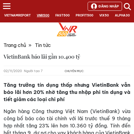
ĐĂNG NHẬP
VIETNAMREPORT
VNR500
FAST500
PROFIT500
VIX50
ALPHA30
Trang chủ
»
Tin tức
VietinBank báo lãi gần 10.400 tỷ
02/11/2020
Người tạo 7
CHUYÊN MỤC:
Tăng trưởng tín dụng thấp nhưng VietinBank vẫn
báo lãi hơn 20% nhờ tăng thu nhập phi tín dụng và
tiết giảm các loại chi phí
Ngân hàng Công thương Việt Nam (VietinBank) vừa
công bố báo cáo tài chính với lãi trước thuế 9 tháng
hợp nhất tăng 23% lên hơn 10.360 tỷ đồng. Tính đến
hết tháng 9, dư nợ cho vay khách hàng của VietinBank