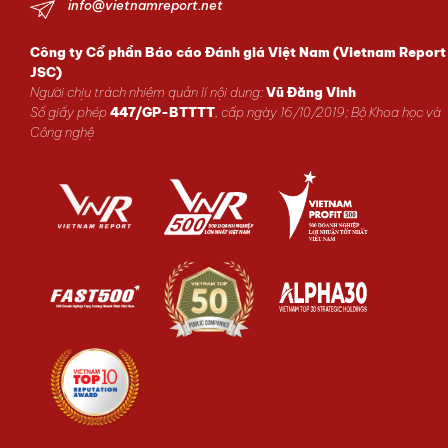
info@vietnamreport.net
Công ty Cổ phần Báo cáo Đánh giá Việt Nam (Vietnam Report
JSC)
Người chịu trách nhiệm quản lí nội dung:
Vũ Đăng Vinh
Số giấy phép
447/GP-BTTTT
, cấp ngày 16/10/2019; Bộ Khoa học và
Công nghệ