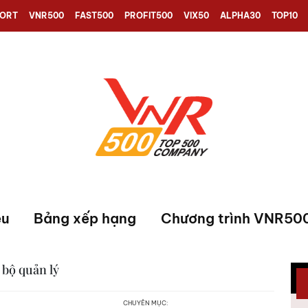
PORT
VNR500
FAST500
PROFIT500
VIX50
ALPHA30
TOP10
ệu
Bảng xếp hạng
Chương trình VNR50
 bộ quản lý
CHUYÊN MỤC: