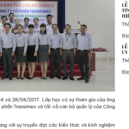
LỄ
TÍ
HI
Thờ
Đị
LỄ
UY
Thờ
Đị
 24 và 28/06/2017. Lớp học có sự tham gia của ông
phần Transimex và tất cả cán bộ quản lý của Công
hưng với sự truyền đạt các kiến thức và kinh nghiệm