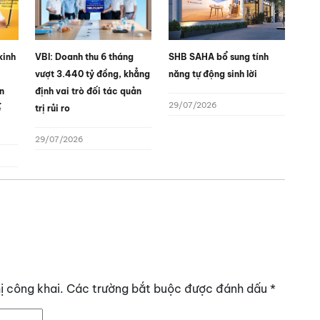
kinh
VBI: Doanh thu 6 tháng
SHB SAHA bổ sung tính
vượt 3.440 tỷ đồng, khẳng
năng tự động sinh lời
n
định vai trò đối tác quản
29/07/2026
ế
trị rủi ro
29/07/2026
ị công khai.
Các trường bắt buộc được đánh dấu
*