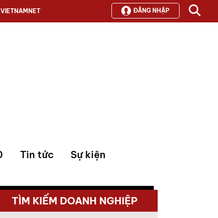
ĐĂNG NHẬP
VIETNAMNET
0
Tin tức
Sự kiện
TÌM KIẾM DOANH NGHIỆP