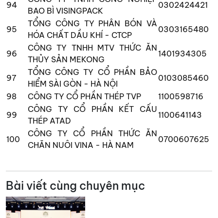
94
0302424421
BAO BÌ VISINGPACK
TỔNG CÔNG TY PHÂN BÓN VÀ
95
0303165480
HÓA CHẤT DẦU KHÍ - CTCP
CÔNG TY TNHH MTV THỨC ĂN
96
1401934305
THỦY SẢN MEKONG
TỔNG CÔNG TY CỔ PHẦN BẢO
97
0103085460
HIỂM SÀI GÒN - HÀ NỘI
98
CÔNG TY CỔ PHẦN THÉP TVP
1100598716
CÔNG TY CỔ PHẦN KẾT CẤU
99
1100641143
THÉP ATAD
CÔNG TY CỔ PHẦN THỨC ĂN
100
0700607625
CHĂN NUÔI VINA - HÀ NAM
Bài viết cùng chuyên mục