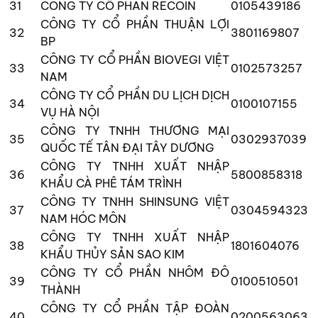
31
CÔNG TY CỔ PHẦN RECOIN
0105439186
CÔNG TY CỔ PHẦN THUẬN LỢI
32
3801169807
BP
CÔNG TY CỔ PHẦN BIOVEGI VIỆT
33
0102573257
NAM
CÔNG TY CỔ PHẦN DU LỊCH DỊCH
34
0100107155
VỤ HÀ NỘI
CÔNG TY TNHH THƯƠNG MẠI
35
0302937039
QUỐC TẾ TÂN ĐẠI TÂY DƯƠNG
CÔNG TY TNHH XUẤT NHẬP
36
5800858318
KHẨU CÀ PHÊ TÁM TRÌNH
CÔNG TY TNHH SHINSUNG VIỆT
37
0304594323
NAM HÓC MÔN
CÔNG TY TNHH XUẤT NHẬP
38
1801604076
KHẨU THỦY SẢN SAO KIM
CÔNG TY CỔ PHẦN NHÔM ĐÔ
39
0100510501
THÀNH
CÔNG TY CỔ PHẦN TẬP ĐOÀN
40
0200563063