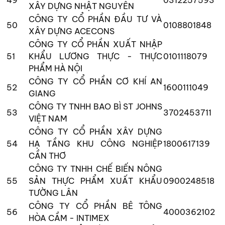
XÂY DỰNG NHẬT NGUYÊN
CÔNG TY CỔ PHẦN ĐẦU TƯ VÀ
50
0108801848
XÂY DỰNG ACECONS
CÔNG TY CỔ PHẦN XUẤT NHẬP
51
KHẨU LƯƠNG THỰC - THỰC
0101118079
PHẨM HÀ NỘI
CÔNG TY CỔ PHẦN CƠ KHÍ AN
52
1600111049
GIANG
CÔNG TY TNHH BAO BÌ ST JOHNS
53
3702453711
VIỆT NAM
CÔNG TY CỔ PHẦN XÂY DỰNG
54
HẠ TẦNG KHU CÔNG NGHIỆP
1800617139
CẦN THƠ
CÔNG TY TNHH CHẾ BIẾN NÔNG
55
SẢN THỰC PHẨM XUẤT KHẨU
0900248518
TƯỜNG LÂN
CÔNG TY CỔ PHẦN BÊ TÔNG
56
4000362102
HÒA CẦM - INTIMEX