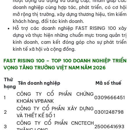
hoạt động đa đạng và đẳng cấp, nhằm giúp các
doanh nghiệp cùng hợp tác, phát triển, có cơ hội
mở rộng thị trường, xây dựng thương hiệu, tìm kiếm
khách hàng, đối tác kinh doanh.
Hỗ trợ các doanh nghiệp FAST RISING 100 xây
dựng và thực hiện những chuẩn mực trong quản trị
kinh doanh, cam kết đóng góp cho sự phát triển
kinh tế xã hội và cộng đồng.
FAST RISING 100 – TOP 100 DOANH NGHIỆP TRIỂN
VỌNG TĂNG TRƯỞNG VIỆT NAM NĂM 2026
Thứ
Tên doanh nghiệp
Mã số thuế
hạng
CÔNG TY CỔ PHẦN CHỨNG
1
0309666451
KHOÁN VPBANK
CÔNG TY CỔ PHẦN XÂY DỰNG
2
0301248798
VÀ THIẾT KẾ SỐ 1
CÔNG TY CỔ PHẦN CNCTECH
3
2500641693
THĂNG LONG