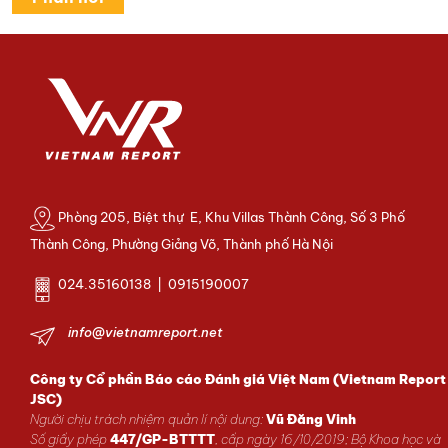
Phòng 205, Biệt thự E, Khu Villas Thành Công, Số 3 Phố
Thành Công, Phường Giảng Võ, Thành phố Hà Nội
024.35160138 | 0915190007
info@vietnamreport.net
Công ty Cổ phần Báo cáo Đánh giá Việt Nam (Vietnam Report
JSC)
Người chịu trách nhiệm quản lí nội dung:
Vũ Đăng Vinh
Số giấy phép
447/GP-BTTTT
, cấp ngày 16/10/2019; Bộ Khoa học và