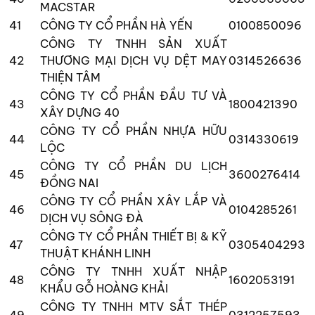
MACSTAR
41
CÔNG TY CỔ PHẦN HÀ YẾN
0100850096
CÔNG TY TNHH SẢN XUẤT
42
THƯƠNG MẠI DỊCH VỤ DỆT MAY
0314526636
THIỆN TÂM
CÔNG TY CỔ PHẦN ĐẦU TƯ VÀ
43
1800421390
XÂY DỰNG 40
CÔNG TY CỔ PHẦN NHỰA HỮU
44
0314330619
LỘC
CÔNG TY CỔ PHẦN DU LỊCH
45
3600276414
ĐỒNG NAI
CÔNG TY CỔ PHẦN XÂY LẮP VÀ
46
0104285261
DỊCH VỤ SÔNG ĐÀ
CÔNG TY CỔ PHẦN THIẾT BỊ & KỸ
47
0305404293
THUẬT KHÁNH LINH
CÔNG TY TNHH XUẤT NHẬP
48
1602053191
KHẨU GỖ HOÀNG KHẢI
CÔNG TY TNHH MTV SẮT THÉP
49
0312257593