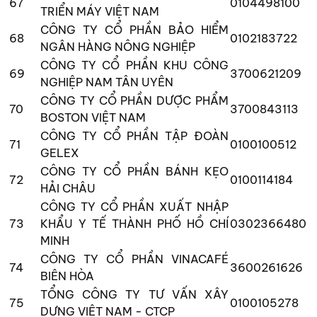
67
0104498100
TRIỂN MÁY VIỆT NAM
CÔNG TY CỔ PHẦN BẢO HIỂM
68
0102183722
NGÂN HÀNG NÔNG NGHIỆP
CÔNG TY CỔ PHẦN KHU CÔNG
69
3700621209
NGHIỆP NAM TÂN UYÊN
CÔNG TY CỔ PHẦN DƯỢC PHẨM
70
3700843113
BOSTON VIỆT NAM
CÔNG TY CỔ PHẦN TẬP ĐOÀN
71
0100100512
GELEX
CÔNG TY CỔ PHẦN BÁNH KẸO
72
0100114184
HẢI CHÂU
CÔNG TY CỔ PHẦN XUẤT NHẬP
73
KHẨU Y TẾ THÀNH PHỐ HỒ CHÍ
0302366480
MINH
CÔNG TY CỔ PHẦN VINACAFÉ
74
3600261626
BIÊN HÒA
TỔNG CÔNG TY TƯ VẤN XÂY
75
0100105278
DỰNG VIỆT NAM - CTCP