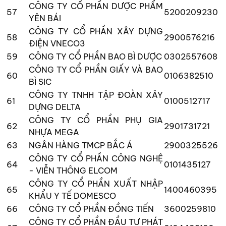
CÔNG TY CỔ PHẦN DƯỢC PHẨM
57
5200209230
YÊN BÁI
CÔNG TY CỔ PHẦN XÂY DỰNG
58
2900576216
ĐIỆN VNECO3
59
CÔNG TY CỔ PHẦN BAO BÌ DƯỢC
0302557608
CÔNG TY CỔ PHẦN GIẤY VÀ BAO
60
0106382510
BÌ SIC
CÔNG TY TNHH TẬP ĐOÀN XÂY
61
0100512717
DỰNG DELTA
CÔNG TY CỔ PHẦN PHỤ GIA
62
2901731721
NHỰA MEGA
63
NGÂN HÀNG TMCP BẮC Á
2900325526
CÔNG TY CỔ PHẦN CÔNG NGHỆ
64
0101435127
- VIỄN THÔNG ELCOM
CÔNG TY CỔ PHẦN XUẤT NHẬP
65
1400460395
KHẨU Y TẾ DOMESCO
66
CÔNG TY CỔ PHẦN ĐỒNG TIẾN
3600259810
CÔNG TY CỔ PHẦN ĐẦU TƯ PHÁT