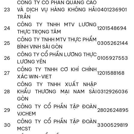
CÔNG TY CỔ PHẦN QUẢNG CÁO
23
VÀ DỊCH VỤ HÀNG KHÔNG HẢI
0401236901
TRẦN
CÔNG TY TNHH MTV LƯƠNG
24
1201548694
THỰC TRỌNG TÂM
CÔNG TY TNHH MTV THỰC PHẨM
25
0305262144
BÌNH VINH SÀI GÒN
CÔNG TY CỔ PHẦN LƯƠNG THỰC
26
0105927553
LƯƠNG YÊN
CÔNG TY TNHH CƠ KHÍ CHÍNH
27
1201588168
XÁC WIN-VIET
CÔNG TY TNHH XUẤT NHẬP
28
KHẨU THƯƠNG MẠI NAM SÀI
0312926036
GÒN
CÔNG TY CỔ PHẦN TẬP ĐOÀN
29
2802624895
VJCHEM
CÔNG TY CỔ PHẦN TẬP ĐOÀN
30
3300529819
MCST