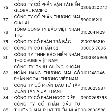
CÔNG TY CỔ PHẦN VẬN TẢI BIỂN
76
0305020272
GLOBAL PACIFIC
CÔNG TY CỔ PHẦN THƯƠNG MẠI
77
5900182111
GIA LAI
TỔNG CÔNG TY BẢO VIỆT NHÂN
78
0102641429
THỌ
79
CÔNG TY CỔ PHẦN TRÀ BẮC
2100266310
80
CÔNG TY CỔ PHẦN 32
0300517896
CÔNG TY TNHH BẢO HIỂM NHÂN
81
0303845969
THỌ CHUBB VIỆT NAM
CÔNG TY TNHH CHỨNG KHOÁN
82
NGÂN HÀNG THƯƠNG MẠI CỔ
0101248046
PHẦN NGOẠI THƯƠNG VIỆT NAM
CÔNG TY CỔ PHẦN ĐẦU TƯ TẬP
83
0108623987
ĐOÀN TÂN Á ĐẠI THÀNH
84
CÔNG TY CỔ PHẦN NGỌC DIỆP
0900268793
CÔNG TY CỔ PHẦN ĐẦU TƯ
85
THƯƠNG MẠI PHÁT TRIỂN NHẤT
0312803588