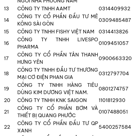
NGÔI NHÀ PHƯƠNG NAM
13
CÔNG TY TNHH AAMT
0314409932
CÔNG TY CỔ PHẦN ĐẦU TƯ MÊ
14
0309485487
KÔNG SÀI GÒN
15
CÔNG TY TNHH FISHY VIỆT NAM
0314413826
CÔNG TY TNHH LIVESPO
16
0109451057
PHARMA
CÔNG TY CỔ PHẦN TÂN THANH
17
0900663320
HƯNG YÊN
CÔNG TY TNHH ĐẦU TƯ THƯƠNG
18
0312797704
MẠI CƠ ĐIỆN PHAN GIA
CÔNG TY TNHH HÀNG TIÊU
19
0801274757
DÙNG KIM DƯƠNG VIỆT NAM.
20
CÔNG TY TNHH KNK SAIGON
1101812930
CÔNG TY CỔ PHẦN BƠM VÀ
21
0107488051
THIẾT BỊ QUANG PHƯỚC
CÔNG TY CỔ PHẦN ĐẦU TƯ QP
22
5400257584
XANH