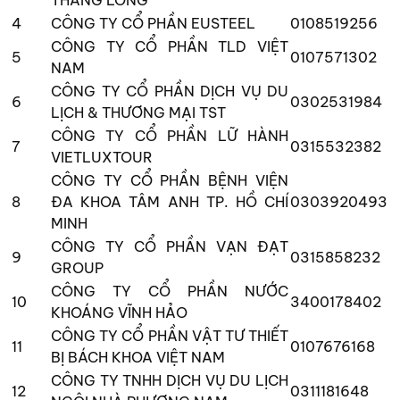
4
CÔNG TY CỔ PHẦN EUSTEEL
0108519256
CÔNG TY CỔ PHẦN TLD VIỆT
5
0107571302
NAM
CÔNG TY CỔ PHẦN DỊCH VỤ DU
6
0302531984
LỊCH & THƯƠNG MẠI TST
CÔNG TY CỔ PHẦN LỮ HÀNH
7
0315532382
VIETLUXTOUR
CÔNG TY CỔ PHẦN BỆNH VIỆN
8
ĐA KHOA TÂM ANH TP. HỒ CHÍ
0303920493
MINH
CÔNG TY CỔ PHẦN VẠN ĐẠT
9
0315858232
GROUP
CÔNG TY CỔ PHẦN NƯỚC
10
3400178402
KHOÁNG VĨNH HẢO
CÔNG TY CỔ PHẦN VẬT TƯ THIẾT
11
0107676168
BỊ BÁCH KHOA VIỆT NAM
CÔNG TY TNHH DỊCH VỤ DU LỊCH
12
0311181648