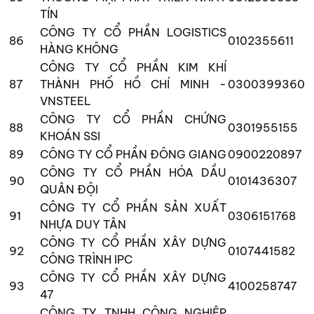
TÍN
CÔNG TY CỔ PHẦN LOGISTICS
86
0102355611
HÀNG KHÔNG
CÔNG TY CỔ PHẦN KIM KHÍ
87
THÀNH PHỐ HỒ CHÍ MINH -
0300399360
VNSTEEL
CÔNG TY CỔ PHẦN CHỨNG
88
0301955155
KHOÁN SSI
89
CÔNG TY CỔ PHẦN ĐÔNG GIANG
0900220897
CÔNG TY CỔ PHẦN HÓA DẦU
90
0101436307
QUÂN ĐỘI
CÔNG TY CỔ PHẦN SẢN XUẤT
91
0306151768
NHỰA DUY TÂN
CÔNG TY CỔ PHẦN XÂY DỰNG
92
0107441582
CÔNG TRÌNH IPC
CÔNG TY CỔ PHẦN XÂY DỰNG
93
4100258747
47
CÔNG TY TNHH CÔNG NGHIỆP