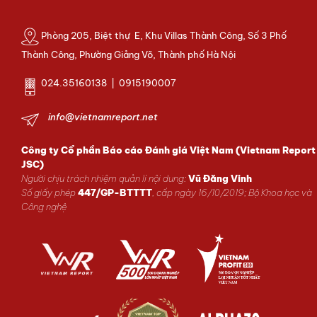
Phòng 205, Biệt thự E, Khu Villas Thành Công, Số 3 Phố
Thành Công, Phường Giảng Võ, Thành phố Hà Nội
024.35160138 | 0915190007
info@vietnamreport.net
Công ty Cổ phần Báo cáo Đánh giá Việt Nam (Vietnam Report
JSC)
Người chịu trách nhiệm quản lí nội dung:
Vũ Đăng Vinh
Số giấy phép
447/GP-BTTTT
, cấp ngày 16/10/2019; Bộ Khoa học và
Công nghệ