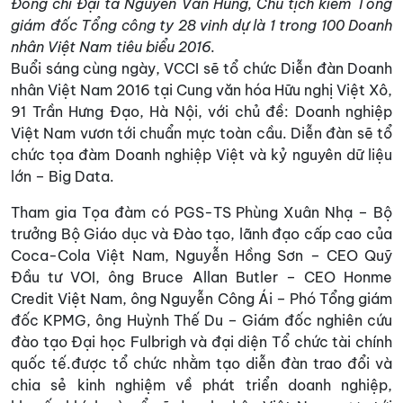
Đồng chí Đại tá Nguyễn Văn Hùng, Chủ tịch kiêm Tổng
giám đốc Tổng công ty 28 vinh dự là 1 trong 100 Doanh
nhân Việt Nam tiêu biểu 2016.
Buổi sáng cùng ngày, VCCI sẽ tổ chức Diễn đàn Doanh
nhân Việt Nam 2016 tại Cung văn hóa Hữu nghị Việt Xô,
91 Trần Hưng Đạo, Hà Nội, với chủ đề: Doanh nghiệp
Việt Nam vươn tới chuẩn mực toàn cầu. Diễn đàn sẽ tổ
chức tọa đàm Doanh nghiệp Việt và kỷ nguyên dữ liệu
lớn – Big Data.
Tham gia Tọa đàm có PGS-TS Phùng Xuân Nhạ – Bộ
trưởng Bộ Giáo dục và Đào tạo, lãnh đạo cấp cao của
Coca-Cola Việt Nam, Nguyễn Hồng Sơn – CEO Quỹ
Đầu tư VOI, ông Bruce Allan Butler – CEO Honme
Credit Việt Nam, ông Nguyễn Công Ái – Phó Tổng giám
đốc KPMG, ông Huỳnh Thế Du – Giám đốc nghiên cứu
đào tạo Đại học Fulbrigh và đại diện Tổ chức tài chính
quốc tế.được tổ chức nhằm tạo diễn đàn trao đổi và
chia sẻ kinh nghiệm về phát triển doanh nghiệp,