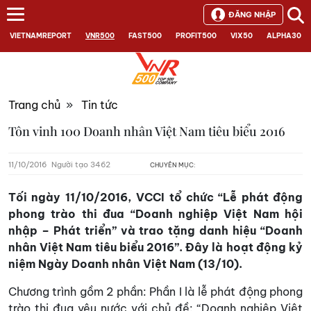
ĐĂNG NHẬP
VIETNAMREPORT
VNR500
FAST500
PROFIT500
VIX50
ALPHA30
Trang chủ
»
Tin tức
Tôn vinh 100 Doanh nhân Việt Nam tiêu biểu 2016
11/10/2016
Người tạo 3462
CHUYÊN MỤC:
Tối ngày 11/10/2016, VCCI tổ chức “Lễ phát động
phong trào thi đua “Doanh nghiệp Việt Nam hội
nhập – Phát triển” và trao tặng danh hiệu “Doanh
nhân Việt Nam tiêu biểu 2016”. Đây là hoạt động kỷ
niệm Ngày Doanh nhân Việt Nam (13/10).
Chương trình gồm 2 phần: Phần I là lễ phát động phong
trào thi đua yêu nước với chủ đề: “Doanh nghiệp Việt