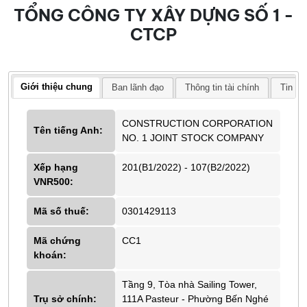
TỔNG CÔNG TY XÂY DỰNG SỐ 1 -
CTCP
Giới thiệu chung
Ban lãnh đạo
Thông tin tài chính
Tin tứ
CONSTRUCTION CORPORATION
Tên tiếng Anh:
NO. 1 JOINT STOCK COMPANY
Xếp hạng
201(B1/2022) - 107(B2/2022)
VNR500:
Mã số thuế:
0301429113
Mã chứng
CC1
khoán:
Tầng 9, Tòa nhà Sailing Tower,
Trụ sở chính:
111A Pasteur - Phường Bến Nghé