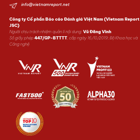
info@vietnamreport.net
Công ty Cổ phần Báo cáo Đánh giá Việt Nam (Vietnam Report
JSC)
Người chịu trách nhiệm quản lí nội dung:
Vũ Đăng Vinh
Số giấy phép
447/GP-BTTTT
, cấp ngày 16/10/2019; Bộ Khoa học và
Công nghệ