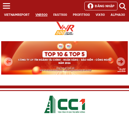
ĐĂNG NHẬP
VIETNAMREPORT
VNR500
FAST500
PROFIT500
VIX50
ALPHA30
Next