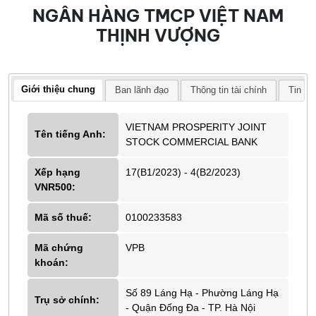
NGÂN HÀNG TMCP VIỆT NAM
THỊNH VƯỢNG
Giới thiệu chung
Ban lãnh đạo
Thông tin tài chính
Tin tứ
VIETNAM PROSPERITY JOINT
Tên tiếng Anh:
STOCK COMMERCIAL BANK
Xếp hạng
17(B1/2023) - 4(B2/2023)
VNR500:
Mã số thuế:
0100233583
Mã chứng
VPB
khoán:
Số 89 Láng Hạ - Phường Láng Hạ
Trụ sở chính:
- Quận Đống Đa - TP. Hà Nội