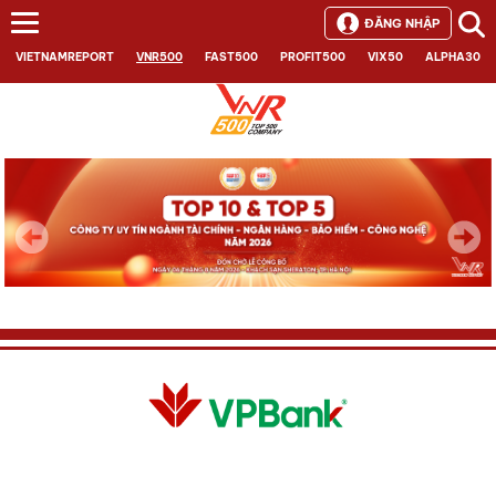
ĐĂNG NHẬP
VIETNAMREPORT
VNR500
FAST500
PROFIT500
VIX50
ALPHA30
Next