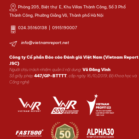
Phòng 205, Biệt thự E, Khu Villas Thành Công, Số 3 Phố
Thành Công, Phường Giảng Võ, Thành phố Hà Nội
024.35160138 | 0915190007
info@vietnamreport.net
Công ty Cổ phần Báo cáo Đánh giá Việt Nam (Vietnam Report
JSC)
Người chịu trách nhiệm quản lí nội dung:
Vũ Đăng Vinh
Số giấy phép
447/GP-BTTTT
, cấp ngày 16/10/2019; Bộ Khoa học và
Công nghệ