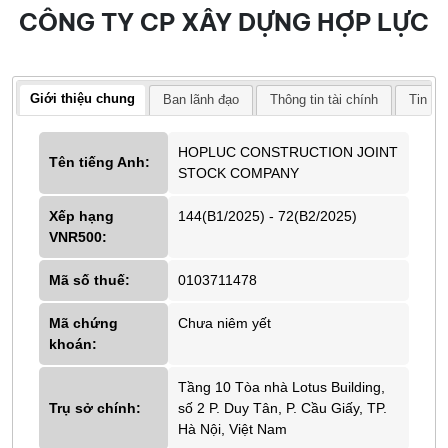
CÔNG TY CP XÂY DỰNG HỢP LỰC
Giới thiệu chung
Ban lãnh đạo
Thông tin tài chính
Tin tứ
HOPLUC CONSTRUCTION JOINT
Tên tiếng Anh:
STOCK COMPANY
Xếp hạng
144(B1/2025) - 72(B2/2025)
VNR500:
Mã số thuế:
0103711478
Mã chứng
Chưa niêm yết
khoán:
Tầng 10 Tòa nhà Lotus Building,
Trụ sở chính:
số 2 P. Duy Tân, P. Cầu Giấy, TP.
Hà Nội, Việt Nam