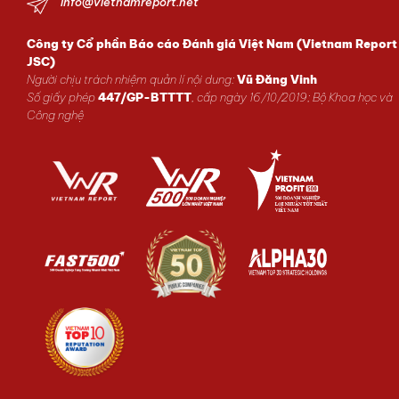
info@vietnamreport.net
Công ty Cổ phần Báo cáo Đánh giá Việt Nam (Vietnam Report
JSC)
Người chịu trách nhiệm quản lí nội dung:
Vũ Đăng Vinh
Số giấy phép
447/GP-BTTTT
, cấp ngày 16/10/2019; Bộ Khoa học và
Công nghệ