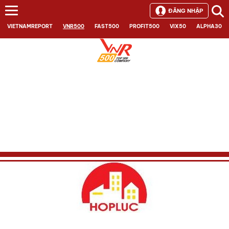
ĐĂNG NHẬP
VIETNAMREPORT
VNR500
FAST500
PROFIT500
VIX50
ALPHA30