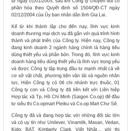
từ ngày 01/01/2005, sau khi Công ty chuyển đổi cổ
phần hóa theo Quyết định số 1504/QĐ-CT ngày
02/12/2004 của Ủy ban nhân dân tỉnh Gia Lai.
Kể từ khi thành lập cho đến nay, lĩnh vực kinh
doanh thương mại dịch vụ đã gắn với quá trình hình
thành và phát triển của Công ty. Hiện nay, Công ty
đang kinh doanh 2 ngành hàng chính là hàng tiêu
dùng thiết yếu và phân bón. Trong đó, lĩnh vực kinh
doanh hàng tiêu dùng thiết yếu là lĩnh vực trọng yếu
và được Công ty tập trung đầu tư mạnh nhất cả về
cơ sở vật chất, phương tiện vận tải và nguồn nhân
lực. Hiện Công ty có 06 chi nhánh trực thuộc, 01
Công ty con và Công ty đã liên kết với Liên hiệp
Hợp tác xã Tp. Hồ Chí Minh (Saigon Co.op) để đầu
tư siêu thị Co.opmart Pleiku và Co.op Mart Chư Sê.
Công ty đã và đang hợp tác với những đối tác lớn
và có uy tín như Unilever, Vinamilk, Masan, Vedan,
Kido, BAT, Kimberly Clark, Việt Nhật… với thị