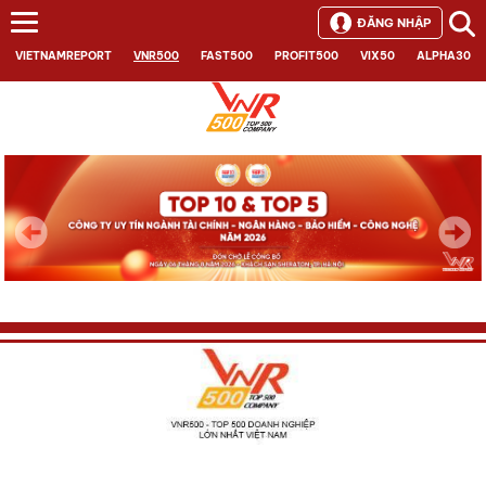
ĐĂNG NHẬP
VIETNAMREPORT
VNR500
FAST500
PROFIT500
VIX50
ALPHA30
Next