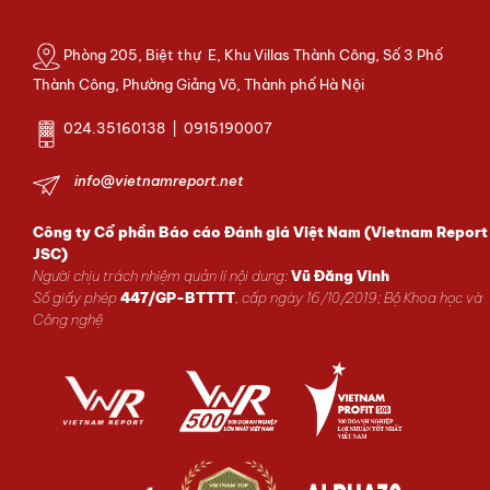
Phòng 205, Biệt thự E, Khu Villas Thành Công, Số 3 Phố
Thành Công, Phường Giảng Võ, Thành phố Hà Nội
024.35160138 | 0915190007
info@vietnamreport.net
Công ty Cổ phần Báo cáo Đánh giá Việt Nam (Vietnam Report
JSC)
Người chịu trách nhiệm quản lí nội dung:
Vũ Đăng Vinh
Số giấy phép
447/GP-BTTTT
, cấp ngày 16/10/2019; Bộ Khoa học và
Công nghệ