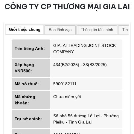
CÔNG TY CP THƯƠNG MẠI GIA LAI
Giới thiệu chung
Ban lãnh đạo
Thông tin tài chính
Tin tứ
GIALAI TRADING JOINT STOCK
Tên tiếng Anh:
COMPANY
Xếp hạng
434(B2/2025) - 33(B3/2025)
VNR500:
Mã số thuế:
5900182111
Mã chứng
Chưa niêm yết
khoán:
Số nhà 56 đường Lê Lợi - Phường
Trụ sở chính:
Pleiku - Tỉnh Gia Lai