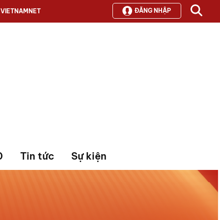
ĐĂNG NHẬP
VIETNAMNET
0
Tin tức
Sự kiện