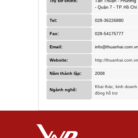
Trụ sở chính:
Tân Thuận - Phường
- Quận 7 - TP. Hồ Chí
Tel:
028-36226880
Fax:
028-54175777
Email:
info@thuanhai.com.v
Website:
http://thuanhai.com.vn
Năm thành lập:
2008
Khai thác, kinh doanh
Ngành nghề:
động hỗ trợ