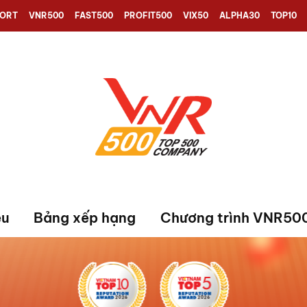
PORT
VNR500
FAST500
PROFIT500
VIX50
ALPHA30
TOP10
ệu
Bảng xếp hạng
Chương trình VNR50