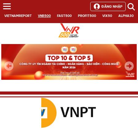
ĐĂNG NHẬP
VIETNAMREPORT
VNR500
FAST500
PROFIT500
VIX50
ALPHA30
Next