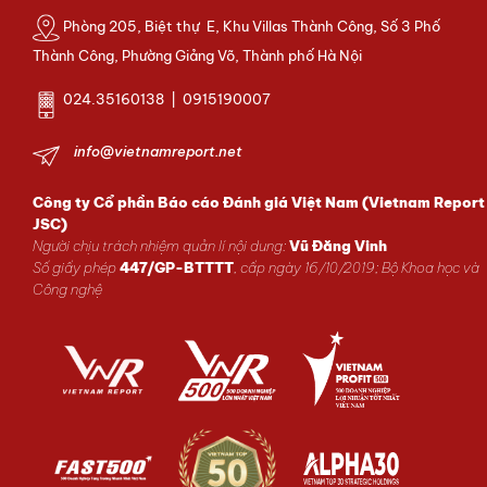
Phòng 205, Biệt thự E, Khu Villas Thành Công, Số 3 Phố
Thành Công, Phường Giảng Võ, Thành phố Hà Nội
024.35160138 | 0915190007
info@vietnamreport.net
Công ty Cổ phần Báo cáo Đánh giá Việt Nam (Vietnam Report
JSC)
Người chịu trách nhiệm quản lí nội dung:
Vũ Đăng Vinh
Số giấy phép
447/GP-BTTTT
, cấp ngày 16/10/2019; Bộ Khoa học và
Công nghệ