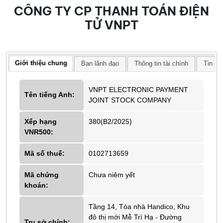
CÔNG TY CP THANH TOÁN ĐIỆN
TỬ VNPT
Giới thiệu chung
Ban lãnh đạo
Thông tin tài chính
Tin tứ
VNPT ELECTRONIC PAYMENT
Tên tiếng Anh:
JOINT STOCK COMPANY
Xếp hạng
380(B2/2025)
VNR500:
Mã số thuế:
0102713659
Mã chứng
Chưa niêm yết
khoán:
Tầng 14, Tòa nhà Handico, Khu
đô thị mới Mễ Trì Hạ - Đường
Trụ sở chính: