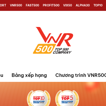
PORT
VNR500
FAST500
PROFIT500
VIX50
ALPHA30
TOP10
ệu
Bảng xếp hạng
Chương trình VNR50