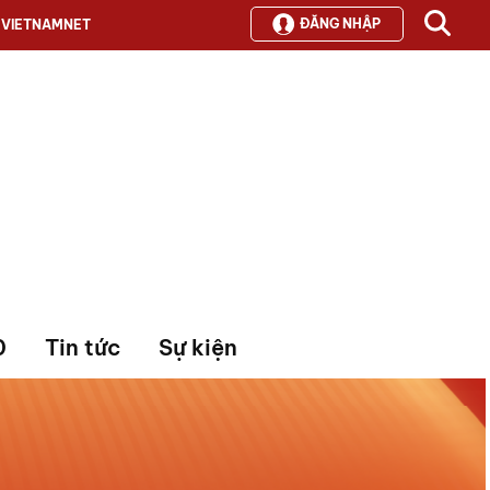
ĐĂNG NHẬP
VIETNAMNET
0
Tin tức
Sự kiện